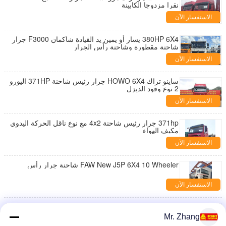
نقرا مزدوجا الكابينة
الاستفسار الآن
380HP 6X4 يسار أو يمين يد القيادة شاكمان F3000 جرار
شاحنة مقطورة وشاحنة رأس الجرار
الاستفسار الآن
ساينو تراك HOWO 6X4 جرار رئيس شاحنة 371HP اليورو
2 نوع وقود الديزل
الاستفسار الآن
371hp جرار رئيس شاحنة 4x2 مع نوع ناقل الحركة اليدوي
مكيف الهواء
الاستفسار الآن
FAW New J5P 6X4 10 Wheeler شاحنة جرار رأس
الاستفسار الآن
10 عجلات 6X4 40t سينوتروك HOWO حاوية شحن
مقطورة رأس الشاحنة
Mr. Zhang