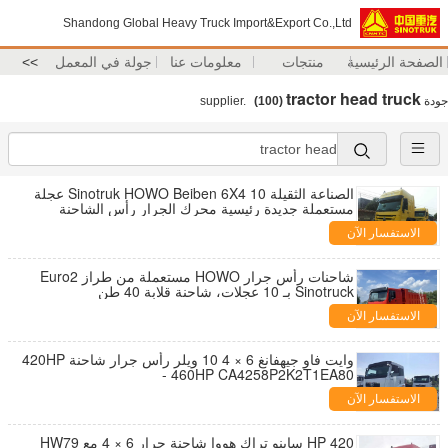
Shandong Global Heavy Truck Import&Export Co.,Ltd
الصفحة الرئيسية
منتجات
معلومات عنا
جولة في المعمل
>>
tractor head truck
جودة
supplier.
(100)
الصناعة الثقيلة Sinotruk HOWO Beiben 6X4 10 عجلة
مستعملة جديدة رئيسية محرك الجرار رأس الشاحنة
الاستفسار الآن
شاحنات رأس جرار HOWO مستعملة من طراز Euro2
Sinotruck بـ 10 عجلات، شاحنة قلابة 40 طن
الاستفسار الآن
وايت فاو جيهفانغ 6 × 4 10 ويلر رأس جرار شاحنة 420HP
- 460HP CA4258P2K2T1EA80
الاستفسار الآن
420 HP ساينو تراك هووا شاحنة جرار 6 × 4 مع HW79