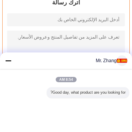
اترك رسالة
Mr. Zhang
8:54 AM
336 HP 6 × 4 18 M3 شاحنة لنقل المياه ، شاحنة لنقل المياه مع صندوق التروس ZF8098
Good day, what product are you looking for?
25000kg شاحنة ناقلة نفط لنقل النفط HOWO 6x4 371 HP ZZ1257N4347
10 ويلر زيت الطهي السائبة شاحنة صهريج ، خزان النقل شاحنة حجم 40000L
HW13710 شاحنة نقل الوقود ناقلة 6x4 371HP 16 M3 السعة ZZ1257M5247A
8x4 290 Hp ناقلة نفط شاحنة 30 Cbm قدرة اليد اليسرى لتعليم قيادة السيارات نوع وقود الديزل
غير اللغة
336 HP Euro 2 6 × 4 Oil Tanker Truck HW19710 Transmission Type ZZ1257N4641V