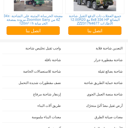
جميع العجلات ذات الدفع الثقيل شاحنة
مضخة الخرسانة المثبتة على الشاحنة 34x-
البضائع 8x8 336 HP مع 12.00R20
4Z من Zoomlion Sany مزودة بمضخة
الإطارات ZZ2317N4677
الخرسانة 120m³ / h
اتصل بنا
اتصل بنا
التعدين شاحنة قلابة
واجب ثقيل تخليص شاحنة
شاحنة مقطورة جرار
شاحنة ناقلة
شاحنة بضائع ثقيلة
شاحنة للاستعمالات الخاصة
شاحنة حماية الطريق شاحنة
نصف مقطورات شديدة التحمل
شاحنة منصة العمل الجوي
إزدهار شاحنة مرفاع
أرض ثقيل معدّ آليّ متحرّك
طريق آلات البناء
معدات صيانة الطرق
معدات البناء ملموسة