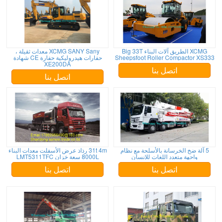
XCMG الطريق آلات البناء Big 33T
XCMG SANY Sany معدات ثقيلة ،
Sheepsfoot Roller Compactor XS333
حفارات هيدروليكية حفارة CE شهادة
XE200DA
اتصل بنا
اتصل بنا
5 آلة ضخ الخرسانة بالأسلحة مع نظام
31t 4m رذاذ عرض الأسفلت معدات البناء
واجهة متعدد اللغات للإنسان
8000L سعة خزان LMT5311TFC
اتصل بنا
اتصل بنا