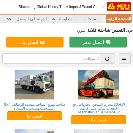
Shandong Global Heavy Truck Import&Export Co.,Ltd
الصفحة الرئيسية
منتجات
معلومات عنا
جولة في المعمل
>>
التعدين شاحنة قلابة
جودة
المزود
افضل سعر
اتصل بنا
265kW محرك الشحن الحاويات رفع
شاحنة تفريغ المناجم متعددة الوظائف 8X4
المعدات ساني هيلي كالمير
/ مستحلب مستحلب السيارة
Reachstacker SRSC45C31
اتصل بنا
اتصل بنا