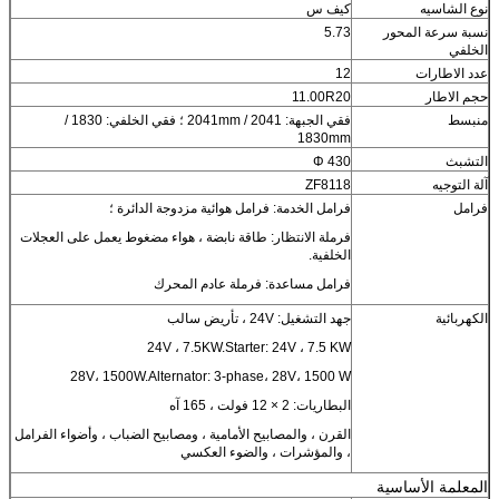
نوع الشاسيه
كيف س
نسبة سرعة المحور
5.73
الخلفي
عدد الاطارات
12
حجم الاطار
11.00R20
منبسط
فقي الجبهة: 2041 / 2041mm ؛ فقي الخلفي: 1830 /
1830mm
التشبث
Φ 430
آلة التوجيه
ZF8118
فرامل
فرامل الخدمة: فرامل هوائية مزدوجة الدائرة ؛
فرملة الانتظار: طاقة نابضة ، هواء مضغوط يعمل على العجلات
الخلفية.
فرامل مساعدة: فرملة عادم المحرك
الكهربائية
جهد التشغيل: 24V ، تأريض سالب
24V ، 7.5KW.Starter: 24V ، 7.5 KW
28V، 1500W.Alternator: 3-phase، 28V، 1500 W
البطاريات: 2 × 12 فولت ، 165 آه
القرن ، والمصابيح الأمامية ، ومصابيح الضباب ، وأضواء الفرامل
، والمؤشرات ، والضوء العكسي
المعلمة الأساسية