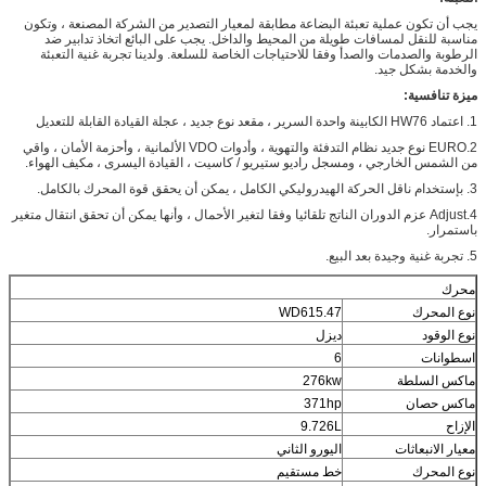
يجب أن تكون عملية تعبئة البضاعة مطابقة لمعيار التصدير من الشركة المصنعة ، وتكون
مناسبة للنقل لمسافات طويلة من المحيط والداخل. يجب على البائع اتخاذ تدابير ضد
الرطوبة والصدمات والصدأ وفقا للاحتياجات الخاصة للسلعة.
ولدينا تجربة غنية التعبئة
والخدمة بشكل جيد.
ميزة تنافسية:
1. اعتماد HW76 الكابينة واحدة السرير ، مقعد نوع جديد ، عجلة القيادة القابلة للتعديل
2.EURO نوع جديد نظام التدفئة والتهوية ، وأدوات VDO الألمانية ، وأحزمة الأمان ، واقي
من الشمس الخارجي ، ومسجل راديو ستيريو / كاسيت ، القيادة اليسرى ، مكيف الهواء.
3. بإستخدام ناقل الحركة الهيدروليكي الكامل ، يمكن أن يحقق قوة المحرك
بالكامل.
4.Adjust عزم الدوران الناتج تلقائيا وفقا لتغير الأحمال ، وأنها يمكن أن تحقق انتقال متغير
باستمرار.
5. تجربة غنية وجيدة بعد البيع.
محرك
نوع المحرك
WD615.47
نوع الوقود
ديزل
اسطوانات
6
ماكس السلطة
276kw
ماكس حصان
371hp
الإزاح
9.726L
معيار الانبعاثات
اليورو الثاني
نوع المحرك
خط مستقيم