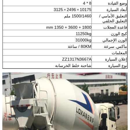
وضع القيادة
8 * 4
أبعاد السيارة
10175
2496
3125
×
×
التعليق الأمامي /
1500/1460 ملم
التعليق الخلفي
قاعدة العجلات
1800 + 3600 + 1350 mm
كبح الوزن
11250kg
الوزن الإجمالي
31000kg
ماكس.
سرعة
80KM / ساعة
المعلمات
إعلان السيارة
ZZ1317N3667A
نوع السيارة
شاحنة خلط الخرسانة