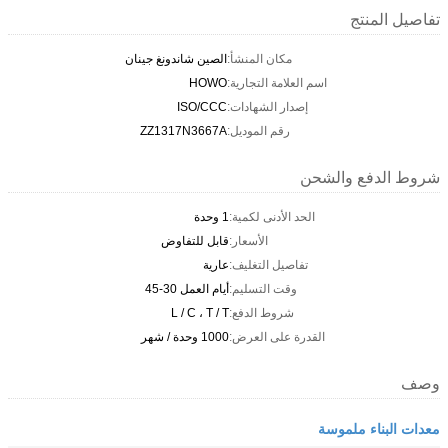
تفاصيل المنتج
مكان المنشأ:
الصين شاندونغ جينان
اسم العلامة التجارية:
HOWO
إصدار الشهادات:
ISO/CCC
رقم الموديل:
ZZ1317N3667A
شروط الدفع والشحن
الحد الأدنى لكمية:
1 وحدة
الأسعار:
قابل للتفاوض
تفاصيل التغليف:
عارية
وقت التسليم:
أيام العمل 30-45
شروط الدفع:
L / C ، T / T
القدرة على العرض:
1000 وحدة / شهر
وصف
معدات البناء ملموسة