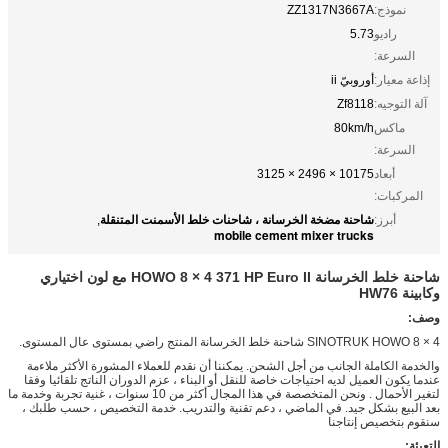
نموذج:
ZZ1317N3667A
راديو
5.73
السرعة:
إذاعة معيار:
أوروبيّ ii
آلة التوجيه:
Zf8118
ماكس
80km/h
السرعة:
أبعاد
10175 × 2496 × 3125
المركبات:
شاحنة مضخة الخرسانة ، شاحنات خلط الأسمنت المتنقلة
أبرز:
,
mobile cement mixer trucks
شاحنة خلط الخرسانة HOWO 8 × 4 371 HP Euro II مع لون اختياري
وكابينة HW76
وصف:
SINOTRUK HOWO 8 × 4 شاحنة خلط الخرسانة المنتج راضي بمستوى عال المستوى.
والخدمة الكاملة الجانب من أجل الشحن. يمكننا أن نقدم للعملاء المشورة الأكثر ملاءمة
عندما يكون العميل لديه احتياجات خاصة للنقل أو البناء ،
عزم الدوران الناتج تلقائيا وفقا
لتغير الأحمال
. ونحن المتخصصة في هذا المجال أكثر من 10 سنوات ، غنية تجربة وخدمة ما
بعد البيع بشكل جيد. في الماضي ، دعم تقنية والتدريب. خدمة التخصيص ، حسب طلبك ،
سنقوم بتخصيص إنتاجنا
التعبئة: