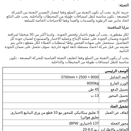
التعبئة:
حزمة عارية. يجب أن تكون التعبئة من السلع وفقا لمعيار التصدير التعبئة من الشركة
المصنعة ، تكون مناسبة لنقل لمسافات طويلة من المحيطات والداخلية. يجب على البائع
اتخاذ تدابير ضد الرطوبة والصدمات والصدأ وفقا للاحتياجات الخاصة للسلعة.
مزايا المنافسة:
لكل مقطورة ، يجب أن نقوم باختبار وفحص الجودة ، ولدينا أكثر من 30 شخصًا لمراقبة
الجودة وضمان الجودة على عملية الإنتاج وعملية الاختبار والمستودع لضمان جودة كل
التفاصيل.
ستحصل على شهادة الفحص وفقًا لمتطلبات العملاء لكل مقطع دعائي يتم
تقديمه من قبل شركة اعتماد مستقلة تابعة لجهة خارجية.
سوف تحصل على ضمان الجودة
الدائمة.
يجب أن يكون التعبئة من السلع وفقا لتغليف التعبئة القياسية للشركة المصنعة ، تكون
مناسبة للنقل لمسافات طويلة من المحيطات والداخلية.
الوصف الرئيسي
البعد الشامل
9000 × 2500 × 3700mm
الوزن الفارغ
8000kg
تحميل الدفع
45 طن
تحميل المحور
13 ت
المحور
تشغيل العتاد
ايقاف عن العمل
3 تعليق ميكانيكي للمحور مع 10 قطع من ورق الينابيع (اختياري:
تعليق هوائي)
محور العجلة
13T (اختياري: BPW)
الحافات والإطارات
ريم 8.0-20