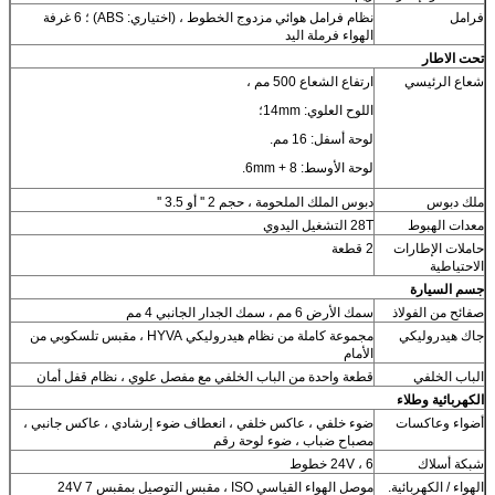
فرامل
نظام فرامل هوائي مزدوج الخطوط ، (اختياري: ABS) ؛ 6 غرفة
الهواء فرملة اليد
تحت الاطار
شعاع الرئيسي
ارتفاع الشعاع 500 مم ،
اللوح العلوي: 14mm؛
لوحة أسفل: 16 مم.
لوحة الأوسط: 8 + 6mm.
ملك دبوس
دبوس الملك الملحومة ، حجم 2 '' أو 3.5 ''
معدات الهبوط
28T التشغيل اليدوي
حاملات الإطارات
2 قطعة
الاحتياطية
جسم السيارة
صفائح من الفولاذ
سمك الأرض 6 مم ، سمك الجدار الجانبي 4 مم
جاك هيدروليكي
مجموعة كاملة من نظام هيدروليكي HYVA ، مقبس تلسكوبي من
الأمام
الباب الخلفي
قطعة واحدة من الباب الخلفي مع مفصل علوي ، نظام قفل أمان
الكهربائية وطلاء
أضواء وعاكسات
ضوء خلفي ، عاكس خلفي ، انعطاف ضوء إرشادي ، عاكس جانبي ،
مصباح ضباب ، ضوء لوحة رقم
شبكة أسلاك
24V ، 6 خطوط
الهواء / الكهربائية.
موصل الهواء القياسي ISO ، مقبس التوصيل بمقبس 7 24V