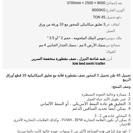
بعد إجماليّ:
9000 × 2500 × 3700mm
الوزن الفارغ:
8000KG
دفع تحميل:
45 TON
ايقاف عن
3 تعليق ميكانيكي للمحور مع 10 ورقة من ورق
العمل:
ملك دبوس:
دبوس الملك الملحومة ، حجم 2 '' أو 3.5 ''
صفائح من
سمك الأرض 6 مم ، سمك الجدار الجانبي 4 مم
الفولاذ:
شبه شاحنة الديزل ، نصف مقطورة منخفضة السرير
أبرز:
,
low bed semi trailer
تحميل 45 طن تحميل 3 المحور نصف مقطورة قلابة مع تعليق الميكانيكية 10 قطع أوراق
الربيع
وصف المنتج:
1.
ممتازة وعالية الجودة السيطرة
2.
عمر طويل الأمد حياة العمل.
3. التعليق هو عادة النمط الأمريكي ، أو النمط الألماني
4. يمكن أيضا تحديد الساقين الدعم
5. المحاور عادة هي 2 ، 3
6. يمكن أن تكون العلامة التجارية FUWA ، BPW ، وكذلك العلامات التجارية الأخرى
للاختيار.
7.
لقد شاركنا في هذه الصناعة لأكثر من 2
سنوات.
جودة عالية كانت دائما ميزتنا.