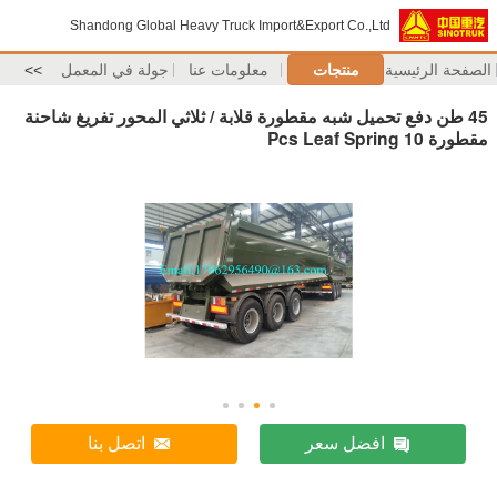
Shandong Global Heavy Truck Import&Export Co.,Ltd
الصفحة الرئيسية
منتجات
معلومات عنا
جولة في المعمل
>>
45 طن دفع تحميل شبه مقطورة قلابة / ثلاثي المحور تفريغ شاحنة
مقطورة 10 Pcs Leaf Spring
افضل سعر
اتصل بنا