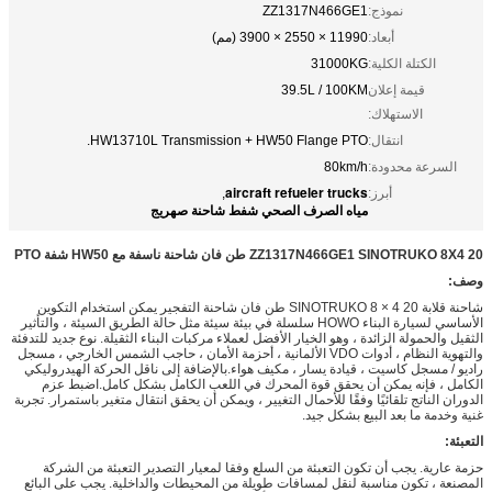
نموذج:
ZZ1317N466GE1
أبعاد:
11990 × 2550 × 3900 (مم)
الكتلة الكلية:
31000KG
قيمة إعلان
39.5L / 100KM
الاستهلاك:
انتقال:
HW13710L Transmission + HW50 Flange PTO.
السرعة محدودة:
80km/h
aircraft refueler trucks
أبرز:
,
مياه الصرف الصحي شفط شاحنة صهريج
ZZ1317N466GE1 SINOTRUKO 8X4 20 طن فان شاحنة ناسفة مع HW50 شفة PTO
وصف:
شاحنة قلابة SINOTRUKO 8 × 4 20 طن فان شاحنة التفجير يمكن استخدام التكوين
الأساسي لسيارة البناء HOWO سلسلة في بيئة سيئة مثل حالة الطريق السيئة ، والتأثير
الثقيل والحمولة الزائدة ، وهو الخيار الأفضل لعملاء مركبات البناء الثقيلة. نوع جديد للتدفئة
والتهوية النظام ، أدوات VDO الألمانية ، أحزمة الأمان ، حاجب الشمس الخارجي ، مسجل
راديو / مسجل كاسيت ، قيادة يسار ، مكيف هواء.بالإضافة إلى ناقل الحركة الهيدروليكي
الكامل ، فإنه يمكن أن يحقق قوة المحرك في اللعب الكامل بشكل كامل.اضبط عزم
الدوران الناتج تلقائيًا وفقًا للأحمال التغيير ، ويمكن أن يحقق انتقال متغير باستمرار. تجربة
غنية وخدمة ما بعد البيع بشكل جيد.
التعبئة:
حزمة عارية. يجب أن تكون التعبئة من السلع وفقا لمعيار التصدير التعبئة من الشركة
المصنعة ، تكون مناسبة لنقل لمسافات طويلة من المحيطات والداخلية. يجب على البائع