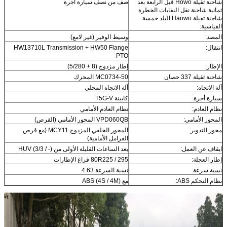
شاحنة ثقيلة Howo قبل الرابعة بعد
صف من نصف سيارة أجرة
ثمانية شاحنة نقل النفايات الخطرة
شاحنة ثقيلة Haowo البلد خمسة
القياسية:
المصد:
وسيط الوفير (غير لامع)
انتقال:
HW13710L Transmission + HW50 Flange
PTO
الإطار:
إطار مزدوج (8 ​​+ 5/280)
شاحنة ثقيلة 337 حصان
MC0734-50 المحرك
آلة الاتجاه:
آلة الاتجاه المحلي
سيارة أجرة:
كابينة T5G-V
نظام العادم:
نظام العادم الأمامي
المحور الأمامي:
VPD060QB المحور الأمامي (القرص)
محور التدوير:
المحور الخلفي المزدوج MCY11 (مع قرص
الفرامل الأمامية)
ايقاف عن العمل:
بعد الساعات القليلة الأولى من HUV (3/3 / -)
إطار العجلة:
295 / 80R225 فراغ الإطارات
نسبة سرعة:
نسبة السرعة 4.63
نظام التحكم ABS:
مع ABS (4S / 4M)