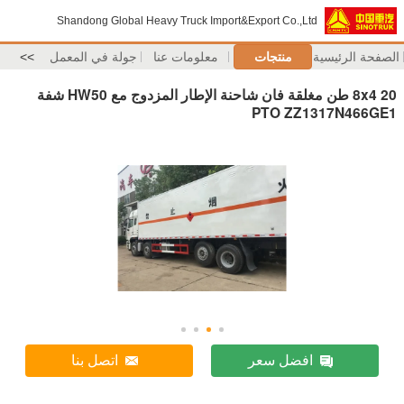
Shandong Global Heavy Truck Import&Export Co.,Ltd
الصفحة الرئيسية
منتجات
معلومات عنا
جولة في المعمل
>>
8x4 20 طن مغلقة فان شاحنة الإطار المزدوج مع HW50 شفة
PTO ZZ1317N466GE1
افضل سعر
اتصل بنا