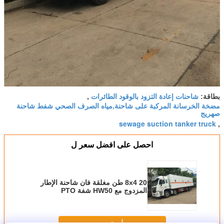
شاحنات إعادة التزود بالوقود الطائرات
بطاقة:
,
مضخة الخرسانة المركبة على شاحنة,مياه الصرف الصحي شفط شاحنة
صهريج
sewage suction tanker truck
,
احصل على افضل سعر ل
8x4 20 طن مغلقة فان شاحنة الإطار
المزدوج مع HW50 شفة PTO
ZZ1317N466GE1
استمر