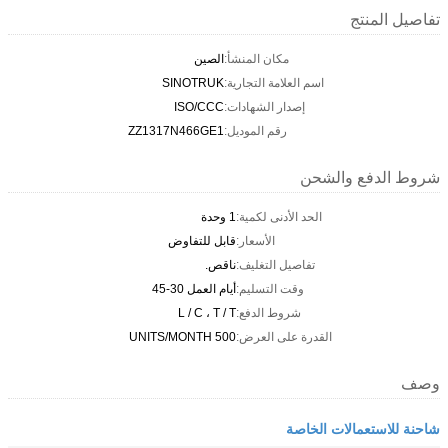
تفاصيل المنتج
مكان المنشأ:
الصين
اسم العلامة التجارية:
SINOTRUK
إصدار الشهادات:
ISO/CCC
رقم الموديل:
ZZ1317N466GE1
شروط الدفع والشحن
الحد الأدنى لكمية:
1 وحدة
الأسعار:
قابل للتفاوض
تفاصيل التغليف:
ناقص.
وقت التسليم:
أيام العمل 30-45
شروط الدفع:
L / C ، T / T
القدرة على العرض:
500 UNITS/MONTH
وصف
شاحنة للاستعمالات الخاصة