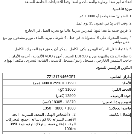
اتخاذ تدابير ضد الرطوبة والصدمات والصدأ وفقا للاحتياجات الخاصة للسلعة.
ميزة تنافسية
:
1. الضمان: سنة واحدة أو 10000 كم
2. وقت الإنتاج: في غضون 35 يوم عمل
3. فريق خدمة ما بعد البيع: المدربين تدريبا عاليا مع تجربة العمل في الخارج
4. يعتمد المحرك على 6 أسطوانات في خط ، 4-شوط ، تبريد بالماء ، توربو مشحون وواسع
، حقن مباشر.
5. باعتماد ناقل الحركة الهيدروليكي الكامل ، يمكن أن يحقق قوة المحرك بالكامل.
6. نظام التدفئة والتهوية من نوع EURO الجديد ، أجهزة VDO الألمانية ، أحزمة الأمان ،
حاجب الشمس الخارجي ، مسجل راديو / مسجل كاسيت ، القيادة اليسرى ، مكيف الهواء.
التكوين الرئيسي للمنتج:
طراز الشاسيه:
ZZ1317N466GE1
الأبعاد:
11990 × 2550 × 3900 (مم)
الحجم الكلي:
31000 (كغ)
جودة الرصيف:
12500 (كغم)
تقييم جودة التحميل:
18370 ، 18305 (كغم)
قاعدة العجلات:
1800 + 3800 + 1350
إشغال الكابينة:
2 ، 3 أشخاص الهيكل المحدد للسرعة ، الحد
الأقصى للسرعة 80 كم / ساعة ؛ جميع المحركات
المقابلة إعلان قيمة استهلاك الوقود هو 395L /
100km