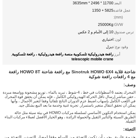
البعد:
11700 * 2496 * 3635mm
عجل قاعدة
5825 + 1350
(mm):
25000Kg
GVW:
ترس صندوق:
10 إلى الأمام و 2 عكس
لون::
اختياري
وقود نوع::
ديزل
رافعة هيدروليكية تلسكوبية منصة رافعة هيدروليكية ، رافعة تلسكوبية
أبرز:
,
telescopic mobile crane
شاحنة قلابة Sinotruk HOWO 6X4 مع رافعة شاحنة HOWO 8T رافعة
مع 4 رافعات رافعة شوكية
وصف:
المحرك يعتمد 6 أسطوانات في خط ، 4-شوط ، تبريد بالماء ، توربو مشحونة وواسعة مبردة
، حقن مباشر.إرسال ناقل الحركة الهيدروليكي الكامل ، فإنه يمكن أن يحقق قوة المحرك
في اللعب الكامل بإسهاب.اضبط عزم الدوران الناتج تلقائياً وفقا لتغير الأحمال ، وأنها
يمكن أن تحقق انتقال متغير باستمرار. تجربة غنية وخدمة ما بعد البيع بشكل جيد.
يمكن استخدام التكوين الأساسي لسلسلة مركبات HOWO في بيئة سيئة مثل حالة
الطريق السيئة والتأثير الثقيل والحمولة الزائدة ، وهو الخيار الأفضل لعملاء مركبات البناء
الثقيلة.
التعبئة:
حزمة عارية. يجب أن تكون التعبئة من السلع وفقا لمعيار التصدير التعبئة من