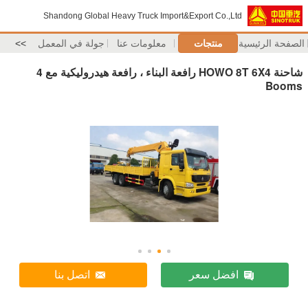
Shandong Global Heavy Truck Import&Export Co.,Ltd
الصفحة الرئيسية
منتجات
معلومات عنا
جولة في المعمل
>>
شاحنة HOWO 8T 6X4 رافعة البناء ، رافعة هيدروليكية مع 4
Booms
افضل سعر
اتصل بنا