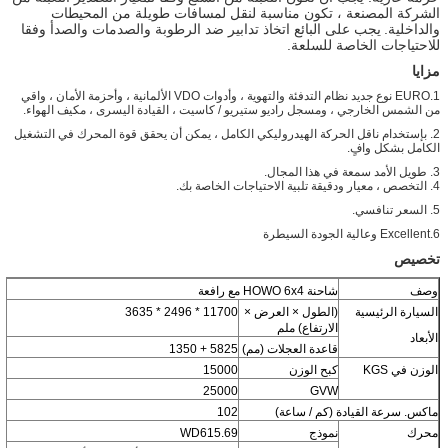
الشركة المصنعة ، تكون مناسبة لنقل لمسافات طويلة من المحيطات
والداخلية.
يجب على البائع اتخاذ تدابير ضد الرطوبة والصدمات والصدأ وفقا
للاحتياجات الخاصة للسلعة.
مزايا
1.EURO نوع جديد نظام التدفئة والتهوية ، وأدوات VDO الألمانية ، وأحزمة الأمان ، واقي
من الشمس الخارجي ، ومسجل راديو ستيريو / كاسيت ، القيادة اليسرى ، مكيف الهواء.
2. بإستخدام ناقل الحركة الهيدروليكي الكامل ، يمكن أن يحقق قوة المحرك في
التشغيل
الكامل بشكل وافٍ.
3. طويل الأمد سمعة في هذا المجال.
4. التخصص ، معيار ودقيقة تلبية الاحتياجات الخاصة بك.
5. السعر تنافسي.
6.Excellent وعالية الجودة السيطرة
تخصيص
وصف
شاحنة HOWO 6x4 مع رافعة
السيارة الرئيسية
(الطول × العرض ×
11700 * 2496 * 3635
الارتفاع) ملم
الأبعاد
قاعدة العجلات (مم)
5825 + 1350
الوزن في KGS
كبح الوزن
15000
25000
GVW
ماكس. سرعة القيادة (كم / ساعة)
102
محرك
نموذج
WD615.69