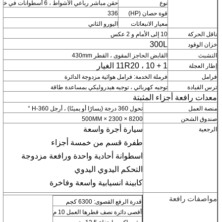
نوع
حقن مباشر رباعي الأشواط ، 6 أسطوانات في خط مع مياه التبريد ، شحن توربيني والتبريد
قوة حصان (HP)
336
معيار الانبعاثات
اليورو الثاني
ناقل الحركة
10 إلى الأمام و 2 عكس
300L
خزان الوقود
التشبث
القابض الحاجز المقوى ، القطر 430mm
11R20 ، 10 + 1 الغيار
إطار العجلة
فرامل
فرملة الخدمة: فرامل هوائية مزدوجة الدائرة
ترس القيادة
توجيه كهربائي ، توجيه هيدروليكي بمساعدة طاقة
معدات رافعة أجزاء المثبتة
منصة العمل
تحول 360 درجة (يسارًا أو يمينًا) ، أرجل H-360 °
صندوق الشحن
8200 × 2300 × 500MM
سيارة أجرة واسعة
الرجعية
طفرة قسم من خمسة أجزاء
اسطوانة أحادية واحدة ورافعة مزدوجة
التحكم اليدوي اليدوي
كابينة انسيابية واسعة وفاخرة
مواصفات رافعة
قدرة الرفع القصوى: 6300 كجم
أقصى دائرة نصف قطرها العمل 10 م