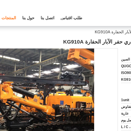
طلب اقتباس
اتصل بنا
حول بنا
المنتجات
الصين
QUG
ISO9
KG91
1unit
لتفاوض
عارية
L / C ،