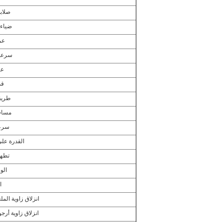
صلاب
ضياء.
عم
سرعة 
عز
قد
طريقة
مسافة
سرع
القدرة عل
تطهي
الو
ا
انزلاق زاوية الم
انزلاق زاوية أرج