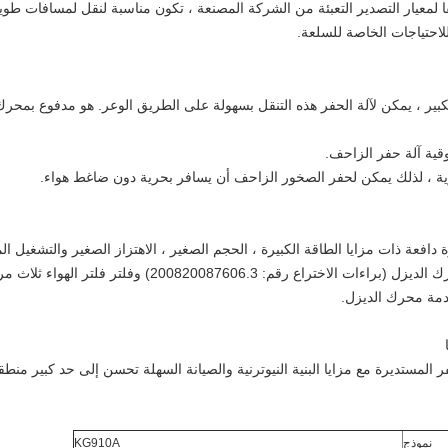
 لمعيار التصدير التعبئة من الشركة المصنعة ، تكون مناسبة لنقل لمسافات طوي
لاحتياجات الخاصة للسلعة.
ير ، يمكن لآلة الحفر هذه التنقل بسهولة على الطريق الوعر.
هو مدفوع بمحرك
ية آلة حفر الزاحف.
ة ، لذلك يمكن لحفر الصخور الزاحف أن يسافر بحرية دون ضاغط هواء.
2008200876) وفلتر فلتر الهواء ثلاث مراحل تصفية الصحراء.
دمة محرك الديزل.
 المستديرة مع مزايا البنية النيوترنية والصيانة السهلة تحسن إلى حد كبير منط
نموذج
KG910A