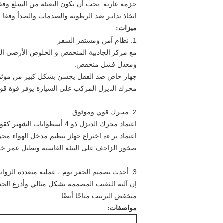
حزمة عارية. يجب أن تكون التعبئة من السلع وفقا
اتخاذ تدابير ضد الرطوبة والصدمات والصدأ وفقا ل
ميزات:
1. نظام آمن ومستقر السفر
مع مركز الجاذبية المنخفض و الخلوص الأرضي الكب
ومعدل فشل منخفض.
جهاز خاص ضد القفل يحسن بشكل كبير من موثوق
محرك الديزل المركب على السيارة يوفر قوة قوي
2. محرك قوي وموثوق
اعتماد محرك الديزل ذو 4 أسطوانات الشهير كقوة دافعة ذات مزايا الطاقة الكبيرة ، الحجم الصغير ، الاهتزاز الصغير والتشغيل الموثوق به.
اعتماد براءة اختراع جهاز تنظيم مدخل الهواء محرك الديزل (براءات الاختراع رقم: 06.3
صخور الزاحف على البيئة القاسية ويطيل عمر خ
3. أحدث تصميم الحفر بوم ، عملية متعددة الزوايا
إن آلية التثقيب المصممة بشكل مثالي وأذرع الحفر
منخفض الترتيب متاحًا أيضًا.
مواصفات: