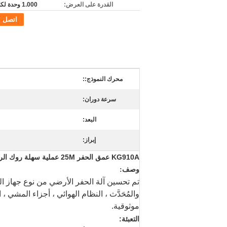
القدرة على العرض:
1.000 وحدة لكلّ شهر
اتصل
محرك النموذج::
سرعة دوران:
البعد:
إبراز:
KG910A عمق الحفر 25M عملية سهلة روك الروتاري تتحمل حفرة حفر الآبار
وصف:
تم تحسين آلة الحفر الأرضي من نوع
جهاز ا
والمُحَدَّث ، النظام الهوائي ، أجزاء المشي
موثوقية.
التعبئة: