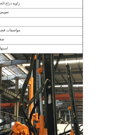
زاوية ذراع الح
تعويض 
مواصفات قضي
ضغط
استهلا