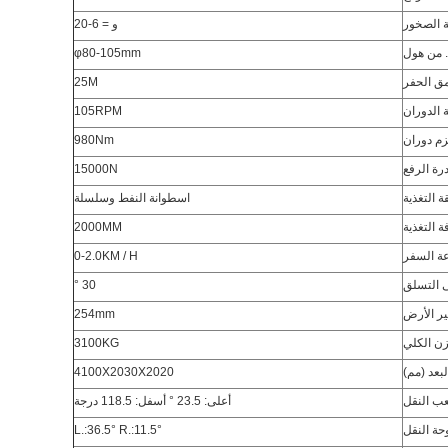
ة الصخور
و = 6-20
 من هول
φ80-105mm
ق الحفر
25M
الدوران
105RPM
م دوران
980Nm
رة الرفع
15000N
 التغذية
اسطوانة النفط وسلسلة
 التغذية
2000MM
ة السفر
0-2.0KM / H
ى التسلق
30 °
ر الأرض
254mm
زن الكلي
3100KG
لبعد (مم)
4100X2030X2020
لعب النقل
أعلى: 23.5 ° أسفل: 118.5 درجة
وحة النقل
L.:36.5° R.:11.5°