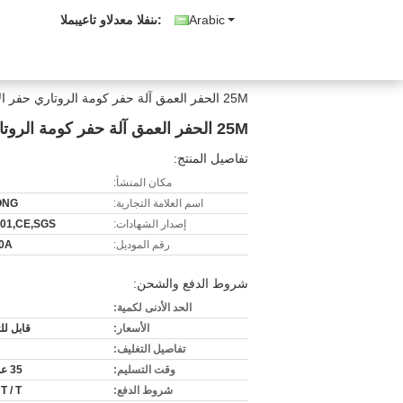
Arabic
المبيعات والدعم الفنى:
25M الحفر العمق آلة حفر كومة الروتاري حفر الآبار الحفارة KG910A
25M الحفر العمق آلة حفر كومة الروتاري حفر الآبار الحفارة KG910A
تفاصيل المنتج:
مكان المنشأ:
اسم العلامة التجارية:
ONG
إصدار الشهادات:
001,CE,SGS
رقم الموديل:
0A
شروط الدفع والشحن:
الحد الأدنى لكمية:
الأسعار:
قابل ل
تفاصيل التغليف:
وقت التسليم:
35 عمل يوم
شروط الدفع:
 T / T