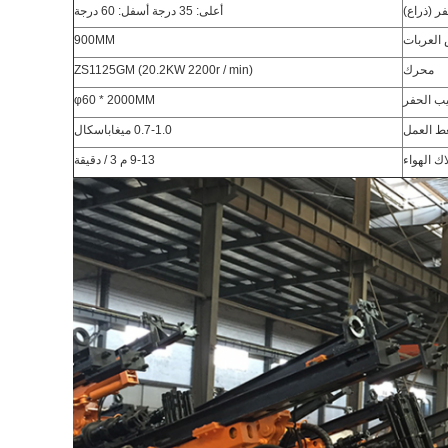
فر (ذراع)
أعلى: 35 درجة أسفل: 60 درجة
العربات
900MM
محرك
ZS1125GM (20.2KW 2200r / min)
ب الحفر
φ60 * 2000MM
 العمل
0.7-1.0 ميغاباسكال
ك الهواء
9-13 م 3 / دقيقة