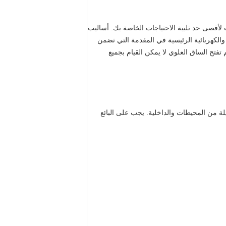
قصى حد تلبية الاحتياجات الخاصة بك.
أساليب
لتالية برفع وزن 900 كيلوغرام ؛ المكونات الهيدروليكية والكهربائية الرئيسية في المقدمة التي تضمن
 تفتح الساق العلوي لا يمكن القيام بجميع
لة من المحيطات والداخلية. يجب على البائع