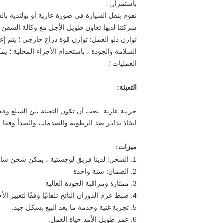
باستمرار.
نقوم بنقل السيارة في صورة عارية أو بولندية با
شركتنا لديها تعاون طويل الأجل مع وكالة السفن
السلامة والجودة ، باستخدام الأجزاء المحلية ؛ يم
العمليات ؛
التعبئة:
حزمة عارية. يجب أن تكون التعبئة من السلع وفقا
اتخاذ تدابير ضد الرطوبة والصدمات والصدأ وفقا ل
ميزات:
1. الشحن: لدينا فريق لوجستية ، يمكن شحن شاحنة بسرعة وأمان.
2. الضمان: سنة واحدة
3. ممتازة ومراقبة الجودة العالية
4. ضبط عزم الدوران الناتج تلقائيًا وفقًا لتغيير الأحمال ، ويمكنه تحقيق انتقال متغير باستمرار.
5. تجربة غنية وخدمة ما بعد البيع بشكل جيد.
6. عمر طويل الأمد حياة العمل.