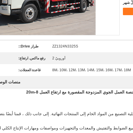
ZZ1324N3325S
طراز Drive::
أوروبيّ 2
رفع ماكس. ارتفاع:
8M، 10M، 12M، 13M، 14M، 15M، 16M، 17M، 18M
قاعدة العجلات:
منصات الوصو
لتصنيع من المواد الخام إلى المنتجات النهائية.
إلى جانب ذلك ، قمنا أيضًا بت
 الضوابط والتفتيش والمعدات والتجهيزات ومواصفات ومهارات الإنتاج الكلي 