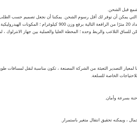
لشمع قبل الشحن.
 التي يمكن أن توفر لك أقل رسوم الشحن.
يمكننا
أن
نجعل تصميم حسب الطلب لأ
توازن دلو العمل: توازن قوة ذراع خارجي ؛ يتم إعداد 20 مترًا من الرافعة ا
كن للساق التلاعب والربط وحده ؛ المحطة العليا والعملية بين جهاز الانترلوك ، لم
 لمعيار التصدير التعبئة من الشركة المصنعة ، تكون مناسبة لنقل لمسافات طوي
لاحتياجات الخاصة للسلعة.