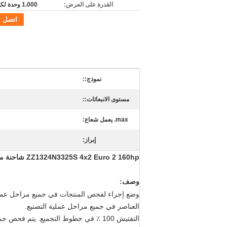
القدرة على العرض:
1.000 وحدة لكلّ شهر
اتصل
نموذج::
مستوى الانبعاثات::
max. يعمل شعاع:
إبراز:
ZZ1324N3325S 4x2 Euro 2 160hp شاحنة منصة العمل الجوي المزدوجة المقصورة مع ارتفاع العمل 8-20m
وصف:
وضع إجراء لفحص المنتجات في جميع مراحل عملية ا
العناصر في جميع مراحل عملية التصنيع.
التفتيش 100 ٪ في خطوط التجميع.
يتم فحص جميع