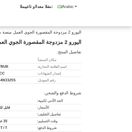
Arabic
المبيعات والدعم الفنى:
اليورو 2 مزدوجة المقصورة الجوي العمل منصة شاحنة 8-20 متر ارتفاع العمل 160hp ZZ1324N3325S
اليورو 2 مزدوجة المقصورة الجوي العمل منصة شاحنة 8-20 متر ارتفاع العمل 160hp ZZ1324N3325S
تفاصيل المنتج:
مكان المنشأ:
اسم العلامة التجارية:
TRUK
إصدار الشهادات:
CCC
رقم الموديل:
24N3325S
شروط الدفع والشحن:
الحد الأدنى لكمية:
الأسعار:
قابل ل
تفاصيل التغليف:
وقت التسليم:
35 عمل يوم
شروط الدفع:
 T / T