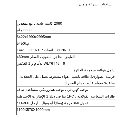
2080 كابينة عادية ، مع مقعدين
3360 ملم
6422x1990x2995mm
5450kg
YUNNEI ، انبعاث Euro II ، 116 HP
القابض الحاجز المقوى ، القطر 430mm
WLY6T46 ، 6 للأمام و 1 العكس
امل هوائية مزدوجة الدائرة
 (فرملة الطوارئ): طاقة نابضة ، هواء مضغوط يعمل على العجلات
مساعدة: صمام عادم صمام المحرك
توجيه كهربائي ، توجيه هيدروليكي بمساعدة طاقة
تحول 360 درجة (يسارًا أو يمينًا) ، أرجل H-360 °
1100X570X1000mm