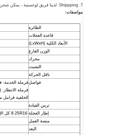
7. Shippping: لدينا فريق لوجستية ، يمكن شحن الشاحنات بسرعة وأمان.
مواصفات:
T1000 اهتزاز آلات البناء الطريق الأسطوانة الضاغطة
الطائرة
قاعدة العجلات
الأبعاد الكلية (LxWxH)
الوزن الفارغ
محرك
التشبث
ناقل الحركة
فواصل
فرملة الخدمة: فر
فرملة الانتظار:
الخلفية فرامل 
ترس القيادة
إطار العجلة
8.25R16 كل الإطارات الشعاعية الفولاذية ، 1PC بما في ذلك 1 الإطارات الاحتياطية
منصة العمل
البعد