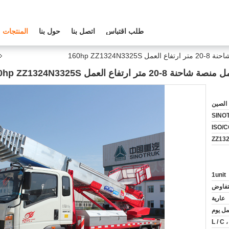
طلب اقتباس
اتصل بنا
حول بنا
المنتجات
الصين
SINO
ISO/
ZZ13
1unit
لتفاوض
عارية
L / C ،