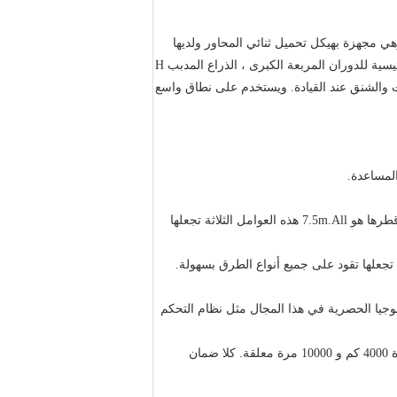
ي مجهزة بهيكل تحميل ثنائي المحاور ولديها
لديها خمسة اقسام من الموتورة الرئيسية للدوران المربعة الكبرى ، الذراع المدبب H
 والشنق عند القيادة.
ويستخدم على نطاق واسع
دائرة نصف قطرها هو 7.5m.All هذه العوامل الثلاثة تجعلها
 تجعلها تقود على جميع أنواع الطرق بسهولة.
ولوجيا الحصرية في هذا المجال مثل نظام التحكم
قة.
كلا ضمان