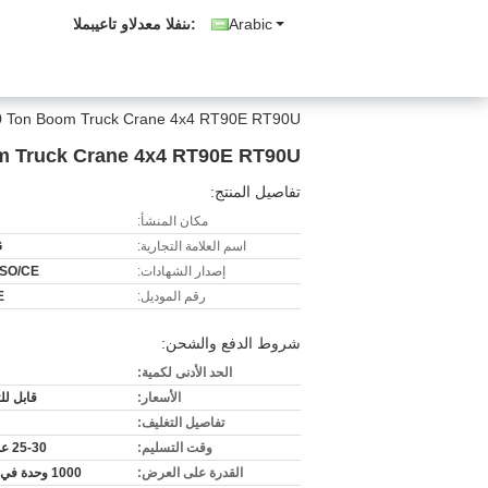
Arabic
المبيعات والدعم الفنى:
XCMG 90 Ton Boom Truck Crane 4x4 RT90E RT90U قوي قبالة ا
CMG 90 Ton Boom Truck Crane 4x4 RT90E RT90U
تفاصيل المنتج:
مكان المنشأ:
اسم العلامة التجارية:
G
إصدار الشهادات:
ISO/CE
رقم الموديل:
E
شروط الدفع والشحن:
الحد الأدنى لكمية:
الأسعار:
قابل ل
تفاصيل التغليف:
وقت التسليم:
25-30 عمل يوم
القدرة على العرض:
1000 وحدة في الشهر