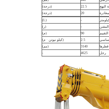
ة النهج
22.5
(درجة)
مغادرة
20
(درجة)
يلومتر
-
(L)
المقنن
-
(ر)
لتقييم
90
(م)
أساسي
2.5
(كيلو نيوتن · م)
قطرها
3140
(مم)
رجل
4625
-