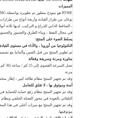
المميزات
RT90E هو نموذج متطور تم تطويره بواسطة XCMG ومعهد بحث وتطوير في أوروبا ، والذي تم اعتماده من قبل CE في أوروبا.
نوعان من طراز القيادة وأربعة أنواع من طرازات ا
، الضاغط الذاتي للذراع و التركيب.
لديها ثلاثة أ
في مجال النفط ، وبناء الطرق والجسور والجسور و
يسلط الضوء على المنتج:
التكنولوجيا من أوروبا ، والأداء في مستوى القيادة
تم تطوير المنتج من قبل الصين وألمانيا مع تصميم
مناورة ومرنة وسريعة وفعالة
تصل السرعة القصوى إلى 25 كم / ساعة (36 كم / ساعة للخيار) وتكون أقصى قدرة على الصعود هي 60٪ والدقيقة.
مرنة.
وقد تم تجهيز المنتج بنظام طاقة كبير ، إطار مت
آمنة وموثوق بها ، لا تقلق للتعامل
وقد تم تجهيز المنتج بنظام رفع حماية للحماية في 
التلقائي بالعودة في محور العجلة الخلفي ونظام الح
وقد تم تجهيز المنتج مع ميزات أعلى في هذا المجال
موثوقيتها.