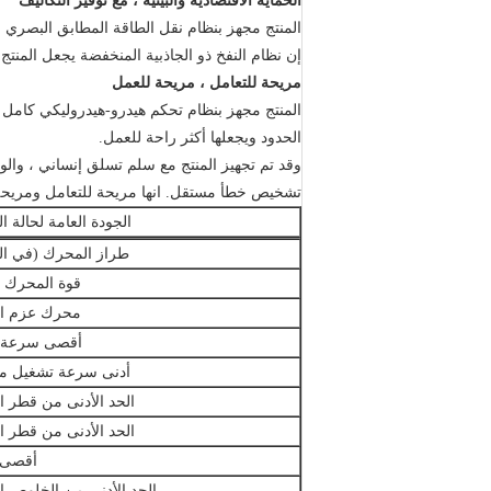
الحماية الاقتصادية والبيئية ، مع توفير التكاليف
المنتج مجهز بنظام نقل الطاقة المطابق البصري ومحول 
إن نظام النفخ ذو الجاذبية المنخفضة يجعل المنتج 
مريحة للتعامل ، مريحة للعمل
المنتج مجهز بنظام تحكم هيدرو-هيدروليكي كامل و
الحدود ويجعلها أكثر راحة للعمل.
وقد تم تجهيز المنتج مع سلم تسلق إنساني ، وال
تشخيص خطأ مستقل.
انها مريحة للتعامل ومريح
الجودة العامة لحالة ا
طراز المحرك (في الح
قوة المحرك ا
محرك عزم ال
أقصى سرعة 
أدنى سرعة تشغيل م
الحد الأدنى من قطر ا
الحد الأدنى من قطر ا
أقصى ا
الحد الأدنى من الخلوص 