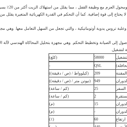
العزم مع وظيفة القفل ، مما يقلل من استهلاك الزيت أكثر من 20٪ بسرعة عالية.
لا يحتاج إلى قوة إضافية.
كما أن التحكم في القدرة الكهربائية المتغيرة يقلل من ا
علبة تروس يدوية أوتوماتيكية ، والتي تجعل من السهل التعامل معها.
وهي مجهز
وصول إلى الصيانة وتخطيط التحكم.
وهي مجهزة بتحليل المحاكاة الهندسي لآلة ال
ة لتشغيل.
لتشغيل
58000
(كلغ)
افلة)
QSL
-
لمقننة
209
(كيلوواط / (ص / دقيقة))
دوران
949
(نيوتن متر / (ص / دقيقة))
السفر
25
(كم / ساعة)
ستقرة
2
(كم / ساعة)
لدوران
15
(م)
لدوران
-
(م)
رتفاع
60
(٪)
الأرضي
440
(مم)