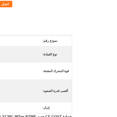
اتصل
نموذج رقم:
نوع القيادة:
قوة المحرك المقننة:
أقصى قدرة الصعود:
إبراز:
شهادة
CE GOST
جديد XCMG 90Ton RT90E
ت