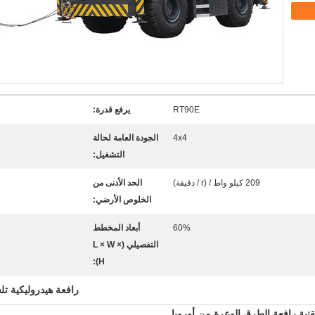
RT90E
يرفع قدرة:
4x4
الجودة العامة لحالة
التشغيل:
209 كيلو واط / (r / دقيقة)
الحد الأدنى من
الخلوص الأرضي:
60%
أبعاد المخطط
التفصيلي (L × W ×
H):
رافعة هيدروليكية تل
قنية
رافعة الطرق الوعرة
من أوروبا