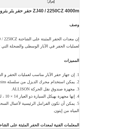
إبراز:
ZJ40 / 2250CZ 4000m حفر حفر بئر بترول مثبت على الشاحنة آلة حفر هيدروليكية تعتمد تكنولوجيا ألمانيا
وصف
إن معدات الحفر المثبتة على الشاحنة ZJ40 / 2250CZ هي أكبر نوع من الحفارات المثبتة على الشاحنة في العالم حتى الآن ، والتي تم تطويرها من قبل شركتنا.
لعمليات الحفر في الآبار الوسطى والضحلة التي تقع على مسافة 4000 متر ، وعمليات الإصلاح الثقيلة لآبار الن
المميزات
1. إن جهاز حفر الآبار مناسب لعمليات الحفر و العمل من الآبار المتوسطة و الضحلة.
2. يمكن استخدام محرك الديزل من سلسلة CAT / Cummins.
3. مجهزة صندوق نقل الحركة ALLISON.
4. إنها مجهزة بهيكل السيارة ذو العيار 14 × 10 ، لديها قدرة جيدة على اختراق الضاحية.
5. يمكن أن تكون الفرامل الرئيسية لأعمال ال
المياه من إيتون.
المعلمات الفنية لمعدات الحفر المثبتة على الشاح