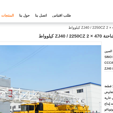
طلب اقتباس
اتصل بنا
حول بنا
المنتجات
Z كيلوواط
الصين
SINO D
CCC/
ZJ40 
عة
لتفاوض
عارية