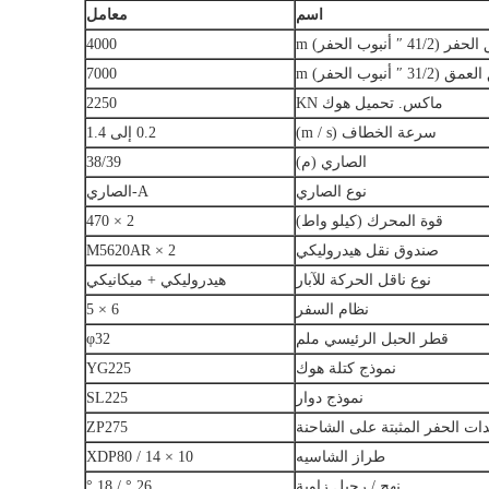
اسم
معامل
41/2 ″ أنبوب الحفر) m
4000
31/2 ″ أنبوب الحفر) m
7000
ماكس.
تحميل هوك KN
2250
سرعة الخطاف (m / s)
0.2 إلى 1.4
الصاري (م)
38/39
نوع الصاري
A-الصاري
قوة المحرك (كيلو واط)
2 × 470
صندوق نقل هيدروليكي
2 × M5620AR
نوع ناقل الحركة للآبار
هيدروليكي + ميكانيكي
نظام السفر
6 × 5
قطر الحبل الرئيسي ملم
φ32
نموذج كتلة هوك
YG225
نموذج دوار
SL225
ات الحفر المثبتة على الشاحنة
ZP275
طراز الشاسيه
XDP80 / 14 × 10
نهج / رحيل زاوية
26 ° / 18 °