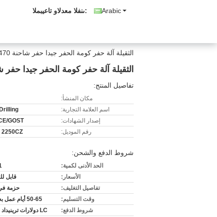
Arabic
المبيعات والدعم الفنى:
الثقيلة آلة حفر كومة الحفر جيدا حفر شاحنة ZJ40 / 2250CZ 2 × 470 كيلوواط
الثقيلة آلة حفر كومة الحفر جيدا حفر شاحنة J40 / 2250CZ 2 × 470
تفاصيل المنتج:
مكان المنشأ:
اسم العلامة التجارية:
rilling
إصدار الشهادات:
CE/GOST
رقم الموديل:
/ 2250CZ
شروط الدفع والشحن:
الحد الأدنى لكمية:
1 قط
الأسعار:
قابل ل
تفاصيل التغليف:
حزمة في 
وقت التسليم:
50-65 أيام عمل بعد إيداع
شروط الدفع:
LC دولارات ترينيداد وتوباغو