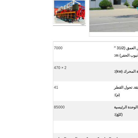
عمق العمق (31/2 ″
7000
نبوب الحفر) m:
2 × 470
المحرك (kw):
قة. تحول القطر
41
(م):
الوحدة الرئيسية
85000
(كلغ):