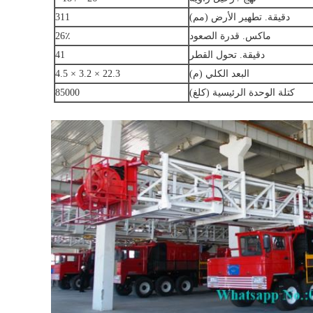
دقيقة.
تطهير الأرض (مم)
311
ماكس.
قدرة الصعود
26٪
دقيقة.
تحول القطر
41
البعد الكلي (م)
22.3 × 3.2 × 4.5
كتلة الوحدة الرئيسية (كلغ)
85000