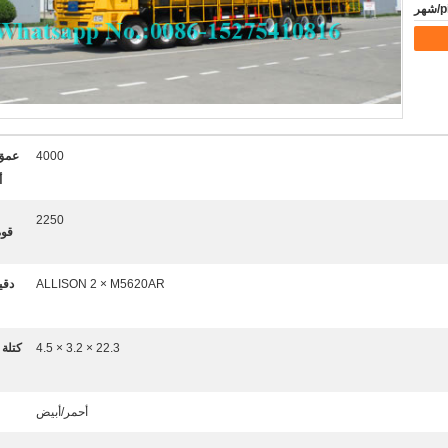
4000
أ
2250
قوة 
ALLISON 2 × M5620AR
دقي
22.3 × 3.2 × 4.5
كتلة 
أحمر/أبيض