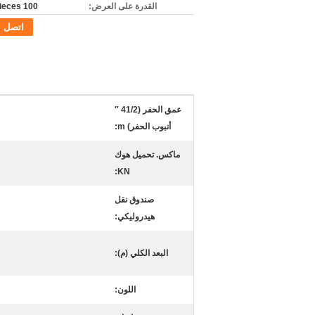
القدرة على العرض:
100 pieces/شهر
اتصل
عمق الحفر (41/2 ″
أنبوب الحفر) m:
ماكس. تحميل هوك
KN:
صندوق نقل
هيدروليكي:
البعد الكلي (م):
اللون: