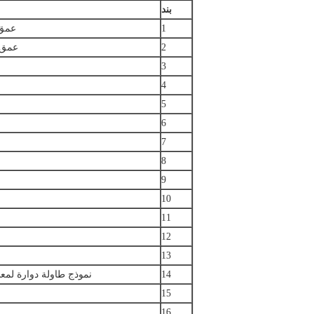
بند
1
عمق الحفر (
2
عمق العمق (
3
4
5
6
7
8
9
10
11
12
13
14
نموذج طاولة دوارة لمعد
15
16