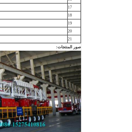
17
18
19
20
21
صور المنتجات: