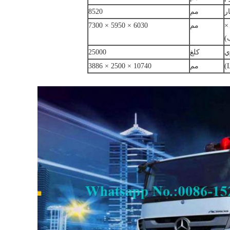
ر
مم
8520
×
مم
6030 × 5950 × 7300
)
ي
كلغ
25000
مم
10740 × 2500 × 3886