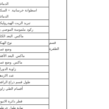
الدماغي
اسطوانة خرسانية. × السكت
الدماغي
تبريد الزيت الهيدروليك
ركود ملموسة الموصى به
ماكس.
البعد الكل
قسم
نوع الهيك
الطفرة
وضع عم
ماكس.
البعد الأفق
ماكس.
وضع عم
زاوية الدورا
عدد الازدها
طول قسم ذراع الرافع
أقسام الطي زاوي
قطر دائرة الانبو
نهاية طول خرطو