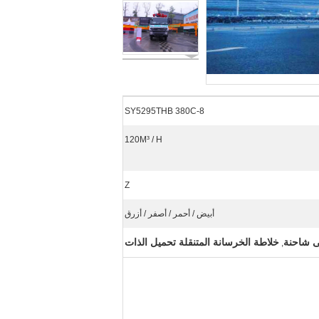
SY5295THB 380C-8
120M³ / H
Z
أبيض / أحمر / أصفر / أزرق
ى شاحنة
خلاطة الخرسانة المتنقلة تحميل الذات
,