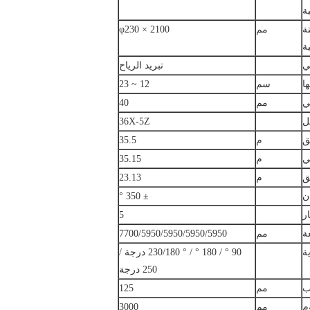
ة
ة
مم
φ230 × 2100
ة
ي
تبريد الرياح
ا
سم
12 ~ 23
ي
مم
40
ل
36X-5Z
ق
م
35.5
ي
م
35.15
ق
م
23.13
ن
± 350 °
ر
5
ة
مم
7700/5950/5950/5950/5950
ة
90 ° / 180 ° / ° 230/180 درجة /
250 درجة
ب
مم
125
م
مم
3000