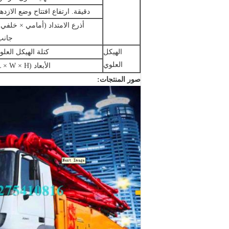
دقيقة.
ارتفاع افتتاح وضع الازدها
أذرع الامتداد (أمامي × خلفي 
جانب
الهيكل
كتلة الهيكل العلو
العلوي
الأبعاد (L × W × H)
صور المنتجات: