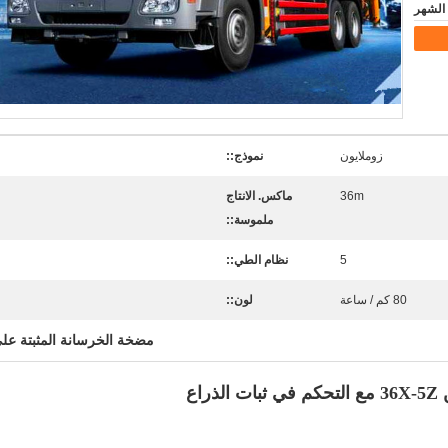
زوملايون
نموذج::
36m
ماكس. الانتاج
ملموسة::
5
نظام الطي::
80 كم / ساعة
لون::
مضخة الخرسانة المثبتة عل
3
مع
التحكم في ثبات
الذراع