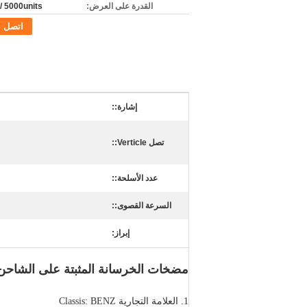
القدرة على العرض:
5000units / الشهر
اتصل
إشارة::
تصل Verticle::
عدد الأسلحة::
السرعة القصوى::
إبراز:
مضخات الخرسانة المثبتة على الشاحن 6X-5Z
1. العلامة التجارية Classis: BENZ