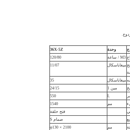
ج
وحدة
36X-5Z
اج
M3 / ساعة
120/80
ج
ميغاباسكال
11/07
ة
ه
ميغاباسكال
35
خ
مين 1
24/15
ر
L
550
ء
مم
1540
ي
فتح حلقة
ع
صمام S
ة
مم
φ130 × 2100