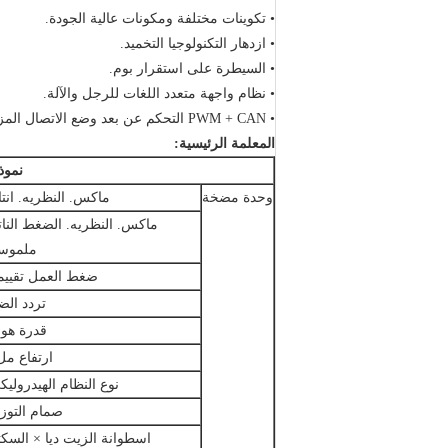
• تكوينات مختلفة ومكونات عالية الجودة.
• ازدهار التكنولوجيا التخميد.
• السيطرة على استقرار بوم.
• نظام واجهة متعدد اللغات للرجل والآلة.
• PWM + CAN التحكم عن بعد وضع الاتصال المزدوج.
المعلمة الرئيسية:
نموذ
وحدة مضخة
ماكس.
النظريه.
انت
ماكس.
النظريه.
الضغط النات
ملموس
ضغط العمل تقييم
تردد الض
قدرة هوب
ارتفاع مل
نوع النظام الهيدروليك
صمام التوزي
اسطوانة الزيت ديا × السكت