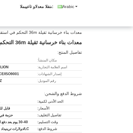
Arabic
المبيعات والدعم الفنى:
معدات بناء خرسانية ثقيلة 36m التحكم في استقرار مضخة الخرسانة
معدات بناء خرسانية ثقيلة 36m التحكم في استقرار مضخة الخرسانة
تفاصيل المنتج:
مكان المنشأ:
اسم العلامة التجارية:
LION
إصدار الشهادات:
CE/ISO9001
رقم الموديل:
Z
شروط الدفع والشحن:
الحد الأدنى لكمية:
1
الأسعار:
قابل ل
تفاصيل التغليف:
حزمة في 
وقت التسليم:
30-40 يوم بعد دفع الوديعة.
شروط الدفع:
LC/دولارات ترينيداد وتوباغو