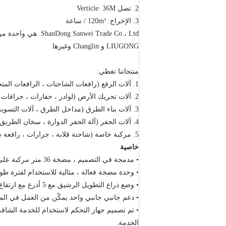
2. تصل Verticle: 36M
3. الإخراج: 120m³ / ساعة
ShanDong Sanwei Trade Co.، Ltd. هي واحدة من الموردين الرئيسيين لآلات البناء الثقيلة في الصين لأكثر من عشر سنوات.
LIUGONG و Changlin وغيرها.
منتجاتنا تغطي:
1. آلات الرفع (رافعات الشاحنات ، الرافعات المتحركة ، الرافعات البرجية ، إلخ.)
2. آلات تحريك الأرض (لوادر ، حفارات ، جرافات ، إلخ.)
3. آلات بناء الطرق (مداحل الطرق ، آلات التسوية ، آلات الطحن البارد ، إلخ.)
4. آلات الحفر (آلة الحفر الدوارة ، سخان الطريق ، الخ.)
5. مركبة خاصة (شاحنة قلابة ، جرارات ، رافعة شوكية ، رافعات وصول ، وما إلى ذلك)
خاصية
• مدمجة في التصميم ، مضخة 36 متر مركبة على شاحنة ذات 3 محاور.
• وحدة مضخة فعالة ، مثالية للاستخدام لفترة طوي
• وضع ذراع التطويل الرشيق مع 5 أذرع مع ارتفاع يبلغ 8.52 متر فقط ، مما يوفر نطاق عمل واسع.
• دعم جانبي جانبي واحد يمكّن من العمل في المو
• تم تصميم جهاز التحكم لاستخدام للخدمة الشاق
الخدمة.