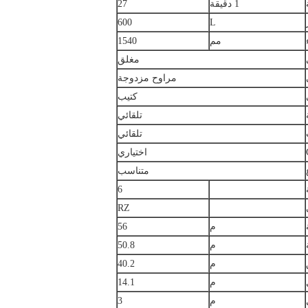
1 دقيقة
27
600
L
مم
1540
مغلق
مراوح مزدوجة
كتيب
تلقائي
تلقائي
اختياري
متناسب
6
RZ
م
56
م
50.8
م
40.2
م
14.1
م
3