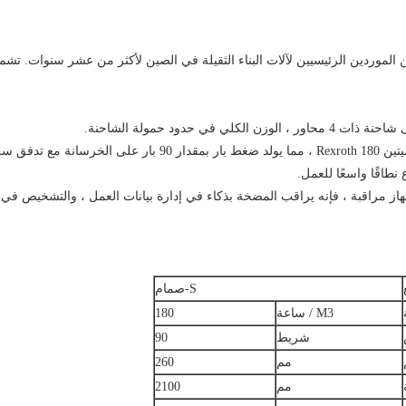
1 م 3 / ساعة.
هاز مراقبة ، فإنه يراقب المضخة بذكاء في إدارة بيانات العمل ، والتشخيص في 
S-صمام
M3 / ساعة
180
شريط
90
مم
260
مم
2100