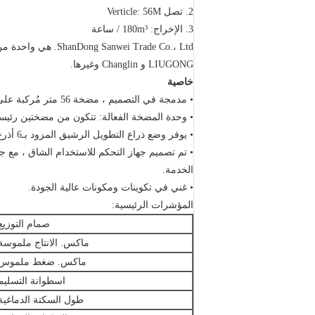
2. تصل Verticle: 56M
3. الإخراج: 180m³ / ساعة
ShanDong Sanwei Trade Co.، Ltd. هي واحدة من الموردين الرئيسيين لآلات البناء الثقيلة في الصين لأكثر من عشر سنوات.
LIUGONG و Changlin وغيرها.
خاصية
• مدمجة في التصميم ، مضخة 56 متر مُركبة على شاحنة ذات 4 محاور ، الوزن الكلي في حدود حمولة الشاحنة.
• وحدة المضخة الفعالة: تتكون من مضختين رئيسيتين Rexroth 180 ، مما يولد ضغط بار بمقدار 90 بار على الخرسانة مع تدفق سلس يبلغ 80
• يوفر وضع ذراع التطويل الرشيق المزود بـ6 أذرع نطاقًا واسعًا للعمل.
• تم تصميم جهاز التحكم للاستخدام الشاق ، مع ج
الخدمة.
• غني في تكوينات ومكونات عالية الجودة.
المؤشرات الرئيسية:
صمام التوزيع
ماكس.
الانتاج ملموسة
ماكس.
ضغط ملموس
اسطوانة التسليم
طول السكتة الدماغية