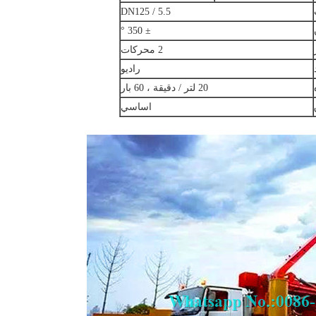
DN125 / 5.5
± 350 °
2 محركات
راديو
20 لتر / دقيقة ، 60 بار
اساسي