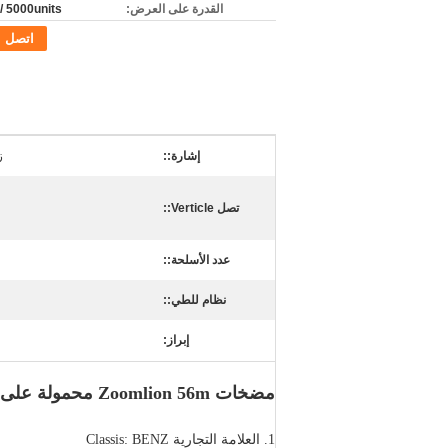
القدرة على العرض:
5000units / الشهر
اتصل
إشارة::
ز
تصل Verticle::
عدد الأسلحة::
نظام للطي::
إبراز:
مضخات Zoomlion 56m محمولة على شاحنة 56X-6RZ
1. العلامة التجارية Classis: BENZ