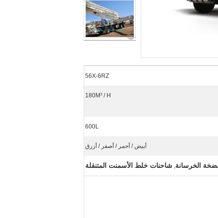
56X-6RZ
180M³ / H
600L
أبيض / أحمر / أصفر / أزرق
ضخة الخرسانة
شاحنات خلط الأسمنت المتنقلة
,