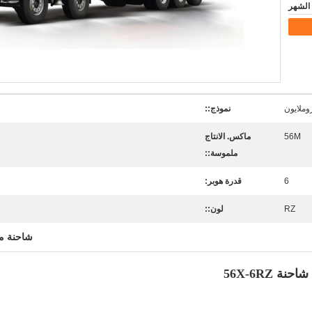
وملايون
نموذج::
56M
ماكس. الانتاج
ملموسة::
6
قدرة هوبر:
RZ
لون::
شاحنة م