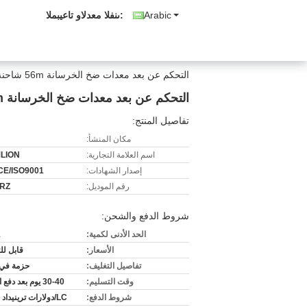
Arabic
المبيعات والدعم الفنى:
التحكم عن بعد معدات ضخ الخرسانة 56m شاحنة محمولة 56X-6RZ نموذج
التحكم عن بعد معدات ضخ الخرسانة 56m شاحنة محمولة 56X-6RZ نموذج
تفاصيل المنتج:
مكان المنشأ:
اسم العلامة التجارية:
LION
إصدار الشهادات:
CE/ISO9001
رقم الموديل:
6RZ
شروط الدفع والشحن:
الحد الأدنى لكمية:
1
الأسعار:
قابل ل
تفاصيل التغليف:
حزمة في 
وقت التسليم:
30-40 يوم بعد دفع الوديعة.
شروط الدفع:
LC/دولارات ترينيداد وتوباغو