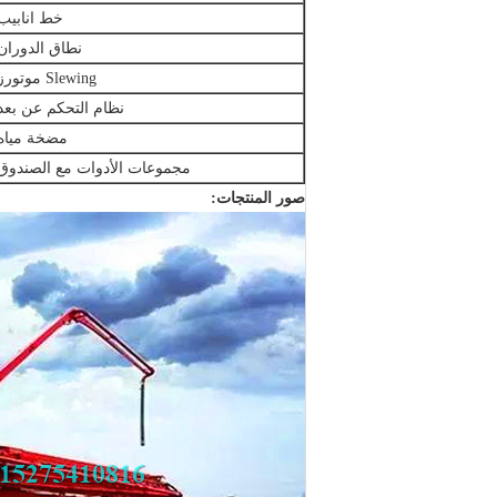
خط انابيب
نطاق الدوران
Slewing موتورز
نظام التحكم عن بعد
مضخة مياه
مجموعات الأدوات مع الصندوق
صور المنتجات: