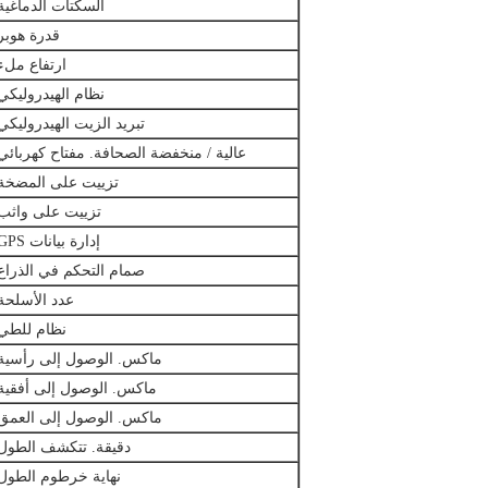
السكتات الدماغية
قدرة هوبر
ارتفاع ملء
نظام الهيدروليكي
تبريد الزيت الهيدروليكي
عالية / منخفضة الصحافة.
مفتاح كهربائي
تزييت على المضخة
تزييت على واثب
إدارة بيانات GPS
صمام التحكم في الذراع
عدد الأسلحة
نظام للطي
ماكس.
الوصول إلى رأسية
ماكس.
الوصول إلى أفقية
ماكس.
الوصول إلى العمق
دقيقة.
تتكشف الطول
نهاية خرطوم الطول