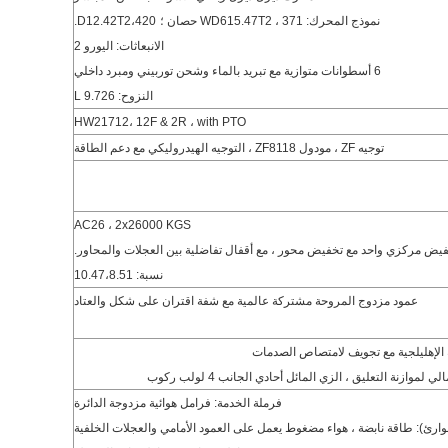
نموذج المحرك:
WD615.47T2
، 371 حصان ؛
D12.42T2،420.
الانبعاثات: اليورو 2
6 أسطوانات متوازية مع تبريد بالماء وشحن توربيني ومبرد داخلي
النزوح: 9.726 L
HW21712، 12F & 2R
، with PTO
توجيه ZF ، مودول ZF8118 ، التوجيه الهيدروليكي مع دعم الطاقة
AC26 ، 2x26000 KGS
يض مركزي واحد مع تخفيض محور ، مع أقفال تفاضلية بين العجلات والمحاور.
نسبة: 10.47،8.51
عمود مزدوج المروحة مشتركة عالمية مع شفة اقتران على شكل والعتاد
فرملة الخدمة: فرامل هوائية مزدوجة الدائرة
طوارئ): طاقة نابضة ، هواء مضغوط يعمل على العمود الأمامي والعجلات الخلفية