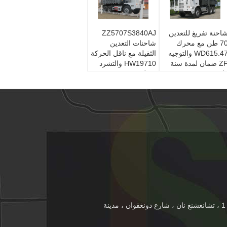
احنة تفريغ للتعدين
ZZ5707S3840AJ
70 طن مع محرك
شاحنات التعدين
WD615.47 والتوجيه
الثقيلة مع ناقل الحركة
ZF ضمان لمدة سنة
HW19710 والتشرد
احدة
10 لتر
1NO.1-501 ، بلوك 1 ، تشانغشنغ نان ، شارع دونغقوان ، مدينة