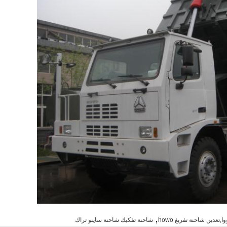
,
تعدين شاحنة تفريغ howo
شاحنة تفكيك شاحنة ساينو تراك