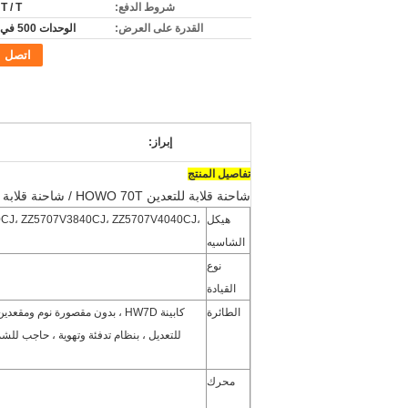
شروط الدفع:
 T / T
القدرة على العرض:
الوحدات 500 في الشهر
اتصل
إبراز:
تفاصيل المنتج
شاحنة قلابة للتعدين HOWO 70T / شاحنة قلابة للتعدين SINOTRUK / شاحنة قلابة CNHTC HOWO / شاحنة خاصة / شاحنة قلابة على الطريق
هيكل
CJ، ZZ5707V3840CJ، ZZ5707V4040CJ،
الشاسيه
نوع
القيادة
الطائرة
كابينة HW7D ، بدون مقصورة نوم
للتعديل ، بنظام تدفئة وتهوية ، حاجب للش
محرك