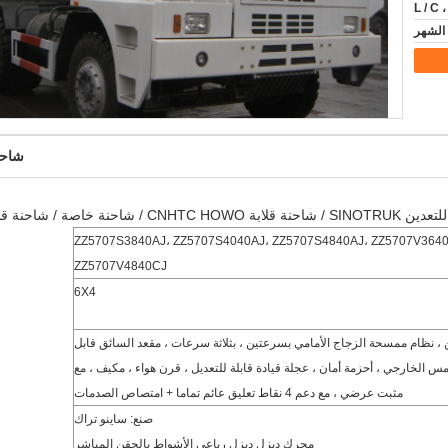
L / C ،
شاحن
ZZ5707S3840AJ، ZZ5707S4040AJ، ZZ5707S4840AJ، ZZ5707V3640
ZZ5707V4840CJ
6X4
 ومقعدين ، نظام ممسحة الزجاج الأمامي بسرعتين ، بثلاثة سرعات ، مقعد السائق قابل
مس الخارجي ، أحزمة أمان ، عجلة قيادة قابلة للتعديل ، قرن هواء ، مكيف ، مع
مثبت عرضي ، مع دعم 4 نقاط تعليق عائم تماما + امتصاص الصدمات
صنع: ساينو تراك
محرك ديزل ديزل رباعي الأشواط بالحقن المباشر