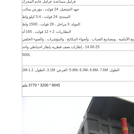
فرامل مساعدة: فرامل عادم المحرك
جهد التشغيل: 24 فولت ، مؤرض سالب
المبتدئ: 24 فولت ، 5.4 كيلو واط
المولد: 3 مراحل ، 28 فولت ، 1500 واط
البطاريات: 2 × 12 فولت ، 165 آه
يح الأمامية ، ومصابيح الضباب ، وأضواء المكابح ، والمؤشرات ، والضوء الخلفي
14.00-25
،
إطارات
نصف
قطرية بإطار
احتياطي واحد
500L
الطول: 5.8M، 6.3M، 6.8M، 7.6M؛ العرض: 3.1M، الطول: 1.2-2M
9045 * 3200 * 3770 ملم