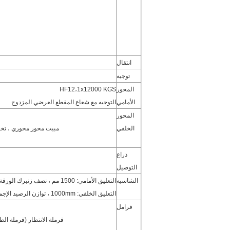
انتقال
توجيه
المحور
HF12،1x12000 KGS
الأمامي
التوجيه مع شعاع المقطع العرضي المزدوج
المحور
الخلفي
مبيت محور محوري ، تخف
ذراع
التوصيل
الشاسيه
التعليق الأمامي: 1500 مم ، نصف زنبرك الورقة الإهليلجية مع تجويف لامتصاص الصدمات
التعليق الخلفي: 1000mm ، توازن الرصيد الإجمالي لموازنة التعليق ، الزي المائل أحادي الجانب 4 لولب ركوب
فرامل
فرملة الانتظار (فرملة ال