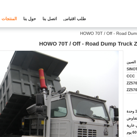
طلب اقتباس
اتصل بنا
حول بنا
المنتجات
 الصين
SINO
CCC
ZZ570
ZZ57
 وحدة
لتفاوض
 عارية
60 يوم