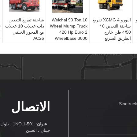
اليورو 4 XCMG تفريغ
Weichai 90 Ton 10
شاحنة تفريغ التعدين
ش
شاحنة التعدين 6 *
Wheel Mump Truck
ذات عجلات 10 عجلات
4/50 طن خارج
420 Hp Euro 2
مع المحور الخلفي
الطريق السريع
Wheelbase 3800
AC26
الشاحنات
8545x3326x3560
و
مم
الاتصال
Sinotruc
عنوان:
جينان ، الصين