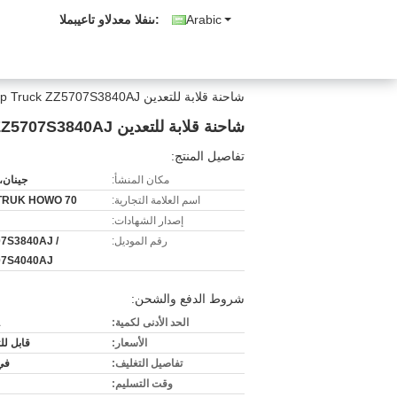
Arabic
المبيعات والدعم الفنى:
شاحنة قلابة للتعدين HOWO 70T / Off - Road Dump Truck ZZ5707S3840AJ
شاحنة قلابة للتعدين HOWO 70T / Off - Road Dump Truck ZZ5707S3840AJ
تفاصيل المنتج:
مكان المنشأ:
جينان،
اسم العلامة التجارية:
TRUK HOWO 70
إصدار الشهادات:
رقم الموديل:
7S3840AJ /
07S4040AJ
شروط الدفع والشحن:
الحد الأدنى لكمية:
1
الأسعار:
قابل ل
تفاصيل التغليف:
في
وقت التسليم: