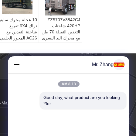
ZZ5707V3842CJ
10 عجلة محرك ساينو
420HP شاحنات
تراك 6X4 تفريغ
التعدين الثقيلة 70 طن
شاحنة التعدين مع
مع محرك اليد اليسرى
AC26 المحور الخلفي
ZZ5707S3640AJ
Mr. Zhang
8:13 AM
Good day, what product are you looking 
البريد الإلكتروني:
k-Markzhang@vip.163.com
for?
وقت العمل:
8:00-18:00
اتصل شخص:
Mr. Zhang
موقع الجوال