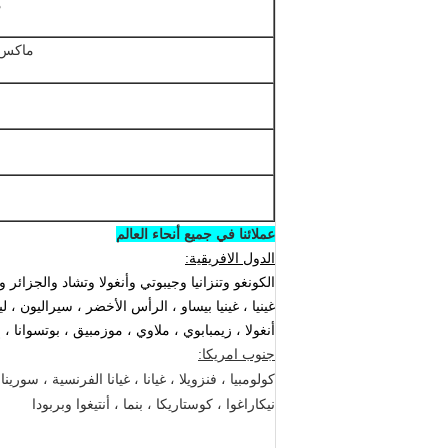
م
ماكس.
عملائنا في جميع أنحاء العالم
الدول الافريقية:
الكونغو وتنزانيا وجيبوتي وأنغولا وتشاد والجزائر 
غينيا ، غينيا بيساو ، الرأس الأخضر ، سيراليون ، ليب
أنغولا ، زيمبابوي ، ملاوي ، موزمبيق ، بوتسوانا ، إ
جنوب امريكا:
كولومبيا ، فنزويلا ، غيانا ، غيانا الفرنسية ، سورين
نيكاراغوا ، كوستاريكا ، بنما ، أنتيغوا وبربودا