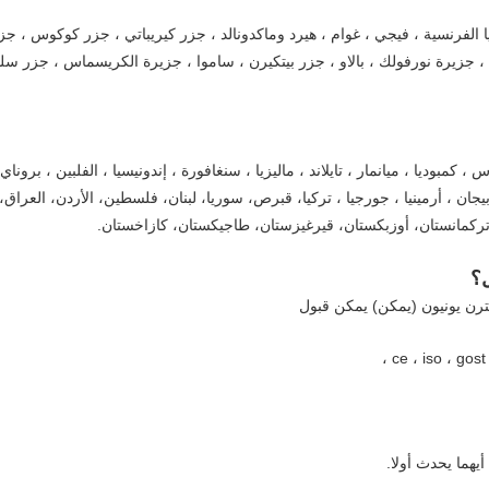
لينيزيا الفرنسية ، فيجي ، غوام ، هيرد وماكدونالد ، جزر كيريباتي ، جزر كوكوس 
، جزيرة نورفولك ، بالاو ، جزر بيتكيرن ، ساموا ، جزيرة الكريسماس ، جزر سليمان 
 ، كمبوديا ، ميانمار ، تايلاند ، ماليزيا ، سنغافورة ، إندونيسيا ، الفلبين ، بروناي
ذربيجان ، أرمينيا ، جورجيا ، تركيا، قبرص، سوريا، لبنان، فلسطين، الأردن، العراق
 تركمانستان، أوزبكستان، قيرغيزستان، طاجيكستان، كازاخستان.