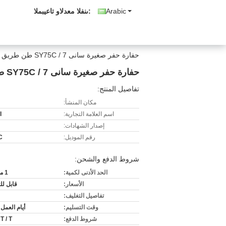
Arabic
المبيعات والدعم الفنى:
حفارة حفر صغيرة سانى SY75C / 7 طن طريق معدات البناء
حفارة حفر صغيرة سانى SY75C / 7 طن طريق معدات البناء
تفاصيل المنتج:
مكان المنشأ:
اسم العلامة التجارية:
I
إصدار الشهادات:
رقم الموديل:
C
شروط الدفع والشحن:
الحد الأدنى لكمية:
1 مجموعة
الأسعار:
قابل ل
تفاصيل التغليف:
وقت التسليم:
أيام العمل 30-45
شروط الدفع:
 T / T