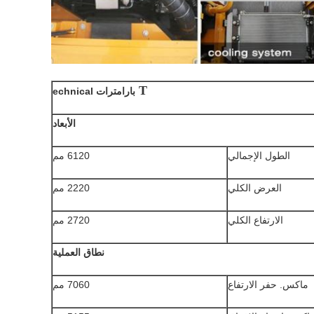
T
بارامترات echnical
الأبعاد
الطول الإجمالي
6120 مم
العرض الكلي
2220 مم
الارتفاع الكلي
2720 ​​مم
نطاق العملية
ماكس.
حفر الارتفاع
7060 مم