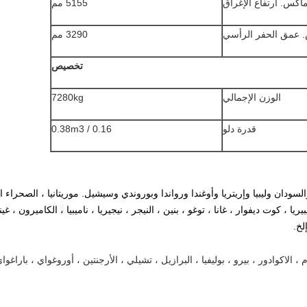
اكس.
ارتفاع الإغراق
5155 مم
عمق الحفر الرأسي
3290 مم
تخصيص
الوزن الإجمالي
7280kg
قدرة دلو
0.16 / 0.38m3
والسودان وليبيا وإريتريا وأوغندا ورواندا وبوروندي وسيشيل.
موريتانيا ، الصحراء ا
يريا ، كوت ديفوار ، غانا ، توغو ، بنين ، النيجر ، نيجيريا ،
ناميبيا
،
الكاميرون ، غينيا 
لخ.
ام ، الاكوادور ، بيرو ، بوليفيا ، البرازيل ، تشيلي ، الأرجنتين ، أوروغواي ، باراغوا