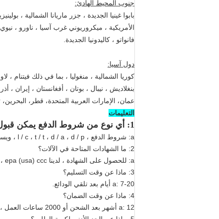
جنوب المحيط الهادئ:
بابوا غينيا الجديدة ، جزر ماريانا الشمالية ، بو
الأمريكية ، ميكروريوني غرب آسيا ، ناورو ، نيوي 
فانواتو ، كاليدونيا الجديدة.
دول آسيا:
كوريا الشمالية ، منغوليا ، بما في ذلك فيتنام ، لاوس
بنغلاديش ، نيبال ، بوتان ، أفغانستان ، إيران ، أ
عمان، الإمارات العربية المتحدة، قطر، البحرين،
التعليمات
1: أي نوع من شروط الدفع يمكن قبول؟
a: شروط الدفع ، l / c ، t / t ، d / a ، d / p ، ويسترن يونيون (يمكن) يمكن قبول
2: ما الشهادات المتاحة في الآلات؟
a: للحصول على الشهادة ، لدينا ce ، iso ، gost ، epa (usa) ccc ،
3: ماذا عن وقت التسليم؟
a: 7-20 أيام بعد تلقي الودائع.
4: ماذا عن وقت الضمان؟
a: 12 أشهر بعد الشحن أو 2000 ساعات العمل ، أيهما يحدث أولا.
5. ماذا عن الحد الأدنى لكمية الطلب؟