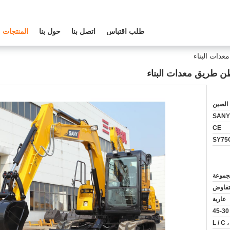
طلب اقتباس
اتصل بنا
حول بنا
المنتجات
الصين
SANY
CE
SY75
لتفاوض
عارية
L / C ،