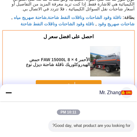
الكيميائية هي للاشارة فقط.
إذا كنت تريد معرفة المزيد من التفاصيل أو
أسعار شاحنات نقل السوائل الكيميائية ، فلا تتردد في الاتصال بي.
ناقلة وقود الشاحنات وناقلات النفط شاحنة,شاحنة صهريج مياه
بطاقة:
,
شاحنات صهريج وقود
ناقلة وقود الشاحنات وناقلات النفط شاحنة
,
احصل على افضل سعر ل
الأحمر FAW 15000L 8 × 4 حمض
الهيدروكلوريك ناقلة شاحنة ديزل نوع
الوقود ناقل الحركة اليدوي
استمر
Mr. Zhang
شاحنة ناقلة
أكثر
10:11 PM
Good day, what product are you looking for?
20cb قدرة سحب
اللون الأحمر 85kw
20T 20000L
شاحنة صهريج سعة