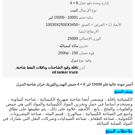
إدارة وحدة دفع عجل:
8 × 4
نوع الإرسال:
كتيب
دبابة حجم:
10001 - 15000 لتر
الأبعاد (L × العرض × العمق ×
10030X2500X3450
الارتفاع) (مم):
الوزن الإجمالي:
25000
تخزين:
مادّة كيميائيّة
قوة حصان:
150 - 250hp
وقود نوع:
ديزل
ناقلة وقود الشاحنات وناقلات النفط شاحنة
أبرز:
,
oil tanker truck
أحمر جودة عالية فاو 15000 لتر 8 × 4 حمض الهيدروكلوريك خزان شاحنة الديزل
وصف المنتج
الكيميائية ناقلة
، ويسمى أيضا شاحنة صهريج الكيميائية ، شاحنة كيماوية ،
وتستخدم أساسا في حمل وتخزين المواد الكيميائية والمواد
التي هي حمض
والقلويات والملح ، يانع ، الألدهيد.
علاوة على ذلك ، يتم تطبيقها على نطاق
واسع في
الصناعة الكيميائية ، ميتالورج ،
قسم البيئة ، صناعة المشروبات
الكحولية ، صناعة الطعام ، صناعة الصيدليات
وشركات النقل التي تشارك في
المواد الصلبة السائلة.
ملاحظات المنتج