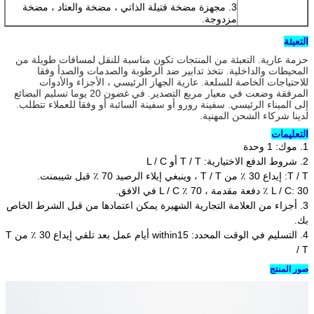
3. مجهزة مضخة فتيلة الذاتي ، مضخة والعتاد ، مضخة
مزدوجة.
التعبئة
حزمة عارية. التعبئة من المنتجات تكون مناسبة للنقل لمسافات طويلة من
المحيطات والداخلية. نتخذ تدابير ضد الرطوبة والصدمات والصدأ وفقا
للاحتياجات الخاصة للسلعة. عارية الجهاز الرئيسي ، الأجزاء والأدوات
المرفقة وضعت في معيار مربع التصدير. في غضون 20 يوما تسليم البضائع
إلى الميناء الرئيسي. سفينة رورو أو سفينة السائبة أو وفقا للعملاء تتطلب.
لدينا شركاء الشحن المهنية.
التعليمات
1. موك: 1 وحدة
2. شروط الدفع الاختيارية: T / T أو L / C
T / T: إيداع 30 ٪ من T / T ، وينبغي إيلاء الرصيد 70 ٪ قبل شيبمنت.
L / C: 30 ٪ دفعة مقدمة ، 70 ٪ L / C في الافق.
3. أجزاء من العلامة التجارية الشهيرة يمكن اعتمادها من قبل الشرط الخاص
بك.
4. التسليم في الوقت المحدد: within15 أيام عمل بعد تلقي إيداع 30 ٪ من T
/ T
صور المنتج