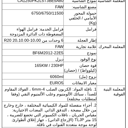
المعلمة الشاسيه
نموذج الشاسيه
CA1250PK2L5T3BE5A80
مصنع الشاسيه:
FAW
حمولة المحور
6750/6750/11500
الأمامي / الخلفي
(Kg)
فرامل
فرامل الخدمة: فرامل الهواء
المضغوطة ذات الدائرة المزدوجة
إطار العجلة
6 وحدات من 10،00-20،10.00 R20
المعلمة المحرك
علامة تجارية
FAW
نموذج
BF6M2012-22E5
نوع الوقود
ديزل
قوة حصان
165KW / 230HP
(كيلوواط) / (حصان)
نزوح (مل)
6060ml
معيار الانبعاثات
EURO5
المعلمة البنية
1. ناقلة المواد: الكربون الصلب 4-6mm ، الفولاذ المقاوم
الفوقية
للصدأ ، سبائك الألومنيوم وعلب الألمنيوم النقي (وفقا
لمتطلبات مختلفة)
2. أجزاء منفصلة للمواد الكيميائية المختلفة ، خارج وخارج
من خلال مضخة ، التدفق الذاتي. المعدات الاختيارية:
مقياس الجريان ، ناقلات الكمبيوتر التي تخضع للضريبة ،
15 متر TLJP (الإرجاع الذاتي) ، جهاز إغلاق الطوارئ.
لوحة موجة متعددة القنوات في ناقلة.