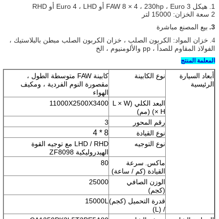
1.
هيكل
، 230hp ، Euro 3 أو Euro 4 ، LHD أو RHD
FAW 8 × 4
2 سعة الخزان: 15000 لتر
3.
بيع المصنع مباشرة
خزان المواد: الكربون الصلب ،
خزان الكربون الصلب مبطن بالبلاستيك ،
4.
الفولاذ المقاوم للصدأ ، pp والألومنيوم ، الخ
المعلمة المنتج
أبعاد السيارة
نوع الكابينة
كابينة FAW متوسطة الطول ،
الرئيسية
مقصورة النوم الفردية ، ومكيف
الهواء
البعد الكلي (L × W
11000X2500X3400
× H) (مم)
رقم المحور
3
8 * 4
نوع القيادة
نوع التوجيه
LHD / RHD مع توجيه القوة
الهيدروليكية ZF8098
ماكس.
سرعة
80
القيادة (كم / ساعة)
الوزن الصافي
25000
(كجم)
قدرة التحميل (كجم)
15000L
/ (L)