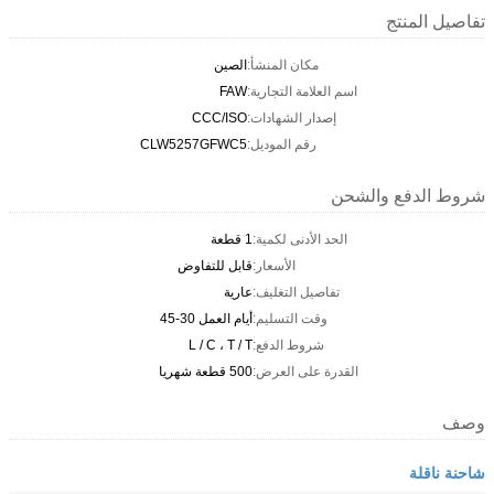
تفاصيل المنتج
مكان المنشأ:
الصين
اسم العلامة التجارية:
FAW
إصدار الشهادات:
CCC/ISO
رقم الموديل:
CLW5257GFWC5
شروط الدفع والشحن
الحد الأدنى لكمية:
1 قطعة
الأسعار:
قابل للتفاوض
تفاصيل التغليف:
عارية
وقت التسليم:
أيام العمل 30-45
شروط الدفع:
L / C ، T / T
القدرة على العرض:
500 قطعة شهريا
وصف
شاحنة ناقلة