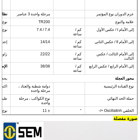
عزم الدوران نوع المؤتمر
مرحلة واحدة 3 عناصر
نظام 
علامة والنوع
TR200
نوع ا
إلى الأمام I / عكس الأول
كم /
7.4 / 7.4
نوع م
ساعة
إلى الأمام II / عكس الثاني
كم /
14/14
إعداد presure النظ
ساعة
إلى الأمام الثالث / عكس
كم /
22/22
زاوية ال
الثالث
ساعة
إلى الأمام الرابع / عكس الرابع
كم /
38/38
الإطا
ساعة
محور العجلة
بحجم
نوع القيادة الرئيسية
دوامة شطبة والعتاد ،
اكتب
مرحلة واحدة
حملة الحد النهائي
نوع الكواكب ، مرحلة
طبقة
واحدة
الخلفي Oscillatinh +/-
°
± 11
نوع 
صورة مفصلة