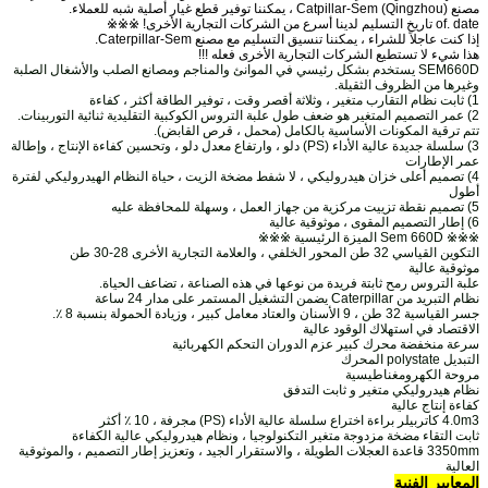
مصنع Catpillar-Sem (Qingzhou) ، يمكننا توفير قطع غيار أصلية شبه للعملاء.
of. date تاريخ التسليم لدينا أسرع من الشركات التجارية الأخرى! ※※※
إذا كنت عاجلاً للشراء ، يمكننا تنسيق التسليم مع مصنع Caterpillar-Sem.
هذا شيء لا تستطيع الشركات التجارية الأخرى فعله !!!
SEM660D يستخدم بشكل رئيسي في الموانئ والمناجم ومصانع الصلب والأشغال الصلبة
وغيرها من الظروف الثقيلة.
1) ثابت نظام التقارب متغير ، وثلاثة أقصر وقت ، توفير الطاقة أكثر ، كفاءة
2) عمر التصميم المتغير هو ضعف طول علبة التروس الكوكبية التقليدية ثنائية التوربينات.
تتم ترقية المكونات الأساسية بالكامل (محمل ، قرص القابض).
3) سلسلة جديدة عالية الأداء (PS) دلو ، وارتفاع معدل دلو ، وتحسين كفاءة الإنتاج ، وإطالة
عمر الإطارات
4) تصميم أعلى خزان هيدروليكي ، لا شفط مضخة الزيت ، حياة النظام الهيدروليكي لفترة
أطول
5) تصميم نقطة تزييت مركزية من جهاز العمل ، وسهلة للمحافظة عليه
6) إطار التصميم المقوى ، موثوقية عالية
※※※ Sem 660D الميزة الرئيسية ※※※
التكوين القياسي 32 طن المحور الخلفي ، والعلامة التجارية الأخرى 28-30 طن
موثوقية عالية
علبة التروس رمح ثابتة فريدة من نوعها في هذه الصناعة ، تضاعف الحياة.
نظام التبريد من Caterpillar يضمن التشغيل المستمر على مدار 24 ساعة
جسر القياسية 32 طن ، 9 الأسنان والعتاد معامل كبير ، وزيادة الحمولة بنسبة 8 ٪.
الاقتصاد في استهلاك الوقود عالية
سرعة منخفضة محرك كبير عزم الدوران التحكم الكهربائية
التبديل polystate المحرك
مروحة الكهرومغناطيسية
نظام هيدروليكي متغير و ثابت التدفق
كفاءة إنتاج عالية
4.0m3 كاتربيلر براءة اختراع سلسلة عالية الأداء (PS) مجرفة ، 10 ٪ أكثر
ثابت التقاء مضخة مزدوجة متغير التكنولوجيا ، ونظام هيدروليكي عالية الكفاءة
3350mm قاعدة العجلات الطويلة ، والاستقرار الجيد ، وتعزيز إطار التصميم ، والموثوقية
العالية
المعايير الفنية