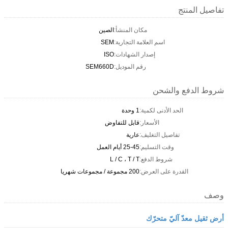
تفاصيل المنتج
مكان المنشأ:
الصين
اسم العلامة التجارية:
SEM
إصدار الشهادات:
ISO
رقم الموديل:
SEM660D
شروط الدفع والشحن
الحد الأدنى لكمية:
1 وحدة
الأسعار:
قابل للتفاوض
تفاصيل التغليف:
عارية
وقت التسليم:
25-45 أيام العمل
شروط الدفع:
L / C ، T / T
القدرة على العرض:
200 مجموعة / مجموعات شهريا
وصف
أرض ثقيل معدّ آليّ متحرّك