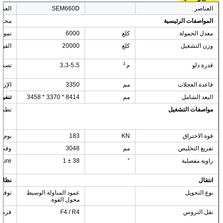
العناصر
SEM660D
العنا
المواصفات الرئيسية
محر
معدل الحمولة
كلغ
6000
نموذ
وزن التشغيل
كلغ
20000
القوة
قدرة دلو
3،3-5،5
تصني
3
م
قاعدة العجلات
مم
3350
الإزاح
البعد الشامل
مم
8414 * 3370 * 3458
تنفيذ
مواصفات التشغيل
تطبيق
قوة الاختراق
KN
183
بوم ر
تفريغ التخليص
مم
3048
وقت ا
زاوية مفصلية
°
38 ± 1
presure 
انتقال
نظام 
نوع التحويل
عمود المناولة الوسيط
توقف 
محول القوة
نقل التروس
F4 / R4
فرملة