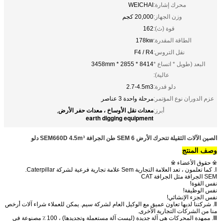
محرك إشارة:
WEICHAI
وزن الجهاز:
20,000 كجم
قوة (ث):
162
الطاقة المقدرة:
178kw
نقل التروس:
F4 / R4
البعد (طويل * اتساع *
8414 * 2855 * 3458mm
عالية):
دلو قدرة:
2.7-4.5m3
عزم الدوران نوع المؤتمر:
مرحلة واحدة 3 عناصر
معدات نقل الأوساخ ، معدات حفر الأرض
أبرز:
,
earth digging equipment
الصين الآلات الثقيلة تتحرك الأرض SEM 6 طن الجرافة SEM660D 4.5m³ دلو
وصف المنتج
※ حقوق الأعضاء ※
Ⅰ.
كما تعلمون ، تعد العلامة التجارية Sem علامة تجارية فرعية لشركة Caterpillar.
SEM الجرافة مثل الجرافة CAT
نفس القوة!
نفس الوظيفة!
نفس الجزء الإنشائي!
Ⅱ.
شركتنا لديها تعاون عميق مع الوكيل العام لشركة سيم.
يمكن للعملاء شراء آلات أرخص
منا من الشركات التجارية الأخرى.
Ⅲ.
ممهدة المحركات هي آلة جديدة (ليست آلة مستعملة وتجديدها) ، 100 ٪ مصنوعة في