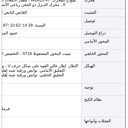
II ، محرك الديزل ذو الحقن رباعي الأشواط
التشبث
القابض النابض الغشائي 430C من SINOTRUK ، يعمل هيدر
تَوصِيل
النسبة: 14.28 ؛10.62 ؛7.87 ؛5.88 ؛4.38 ؛3.27 ؛2.43 ؛1.80 ؛1.34 ؛1.00 ؛13.91 / 3.18 (ص)
ذراع التوصيل
عمود المر
المحور الأمامي
المحور الخلفي
مبيت المحور المضغوط ST16 ، التخفيض الفردي والأقفال التفاضلية بين المحاور ؛مع نظام فرامل الأسطوانة.
الهيكل
الإطار: إطار عالي القوة على شكل حرف U ، وجميع الأعضاء المتقاطعة المثبتة على البارد والإطار الفرعي المقوى
التعليق الأمامي: نوابض ورقية شبه إه
التعليق الخلفي: نوابض ورقية شبه إهل
توجيه
نظام الكبح
فرملة 
العجلات وأنواعها