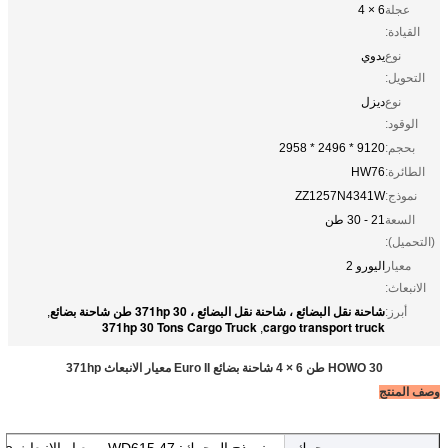
عجلة
6 × 4
القيادة:
نوع
يدوي
التحويل:
نوع
ديزل
الوقود:
بحجم:
9120 * 2496 * 2958
الطائرة:
HW76
نموذج:
ZZ1257N4341W
السعة
21 - 30 طن
(التحميل):
معيار
اليورو 2
الانبعاث:
شاحنة نقل البضائع ، شاحنة نقل البضائع ، 371hp 30 طن شاحنة بضائع
أبرز:
,
371hp 30 Tons Cargo Truck
cargo transport truck
,
HOWO 30 طن 6 × 4 شاحنة بضائع Euro II معيار الانبعاث 371hp
وصف المنتج
محرك
نموذج المحرك: 615.47