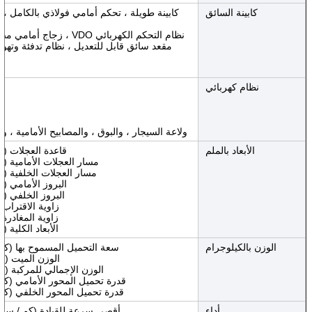
كابينة السائق
نظام التحكم الكهربائي VDO ، زجاج أمامي مصفح ، مع هوائي راديو مسبوك ، مقعد السائق قابل للتعديل وصلب
مقعد سائق قابل للتعديل ، نظام تدفئة وته
نظام كهربائي
ولاعة السيجار ، والبوق ، والمصابيح الأمامية 
الأبعاد بالملم
قاعدة العجلات (م
مسار العجلات الأمامية (م
مسار العجلات الخلفية (م
البروز الأمامي (م
البروز الخلفي (م
زاوية الاقتراب 
زاوية المغادرة 
الأبعاد الكلية (
الوزن بالكيلوجرام
سعة التحميل المسموح بها (كج
الوزن الميت (كل
الوزن الإجمالي للمركبة (كل
قدرة تحميل المحور الأمامي (كج
قدرة تحميل المحور الخلفي (كج
أداء
أقصى سرعة للقيادة (كم / ساع