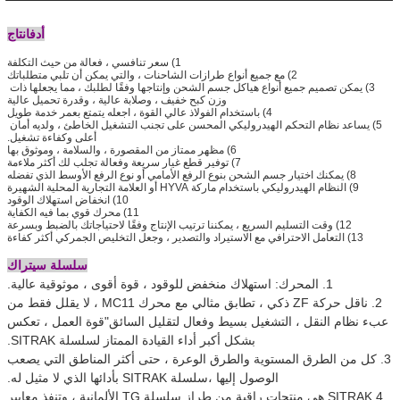
أ
دفانتاج
1) سعر تنافسي ، فعالة من حيث التكلفة
2) مع جميع أنواع طرازات الشاحنات ، والتي يمكن أن تلبي متطلباتك
3) يمكن تصميم جميع أنواع هياكل جسم الشحن وإنتاجها وفقًا لطلبك ، مما يجعلها ذات 
وزن كبح خفيف ، وصلابة عالية ، وقدرة تحميل عالية
4) باستخدام الفولاذ عالي القوة ، اجعله يتمتع بعمر خدمة طويل
5) يساعد نظام التحكم الهيدروليكي المحسن على تجنب التشغيل الخاطئ ، ولديه أمان 
أعلى وكفاءة تشغيل.
6) مظهر ممتاز من المقصورة ، والسلامة ، وموثوق بها
7) توفير قطع غيار سريعة وفعالة تجلب لك أكثر ملاءمة
8) يمكنك اختيار جسم الشحن بنوع الرفع الأمامي أو نوع الرفع الأوسط الذي تفضله
9) النظام الهيدروليكي باستخدام ماركة HYVA أو العلامة التجارية المحلية الشهيرة
10) انخفاض استهلاك الوقود
11) محرك قوي بما فيه الكفاية
12) وقت التسليم السريع ، يمكننا ترتيب الإنتاج وفقًا لاحتياجاتك بالضبط وبسرعة
13) التعامل الاحترافي مع الاستيراد والتصدير ، وجعل التخليص الجمركي أكثر كفاءة
سلسلة سيتراك
1. المحرك: استهلاك منخفض للوقود ، قوة أقوى ، موثوقية عالية.
2. ناقل حركة ZF ذكي ، تطابق مثالي مع محرك MC11 ، لا يقلل فقط من
عبء نظام النقل ، التشغيل بسيط وفعال لتقليل السائق
"
قوة العمل ، تعكس
بشكل أكبر أداء القيادة الممتاز لسلسلة SITRAK.
3. كل من الطرق المستوية والطرق الوعرة ، حتى أكثر المناطق التي يصعب
الوصول إليها ،
سلسلة SITRAK بأدائها الذي لا مثيل له.
4
.SITRAK هي منتجات راقية من طراز سلسلة TG الألمانية ، وتنفذ معايير