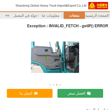
Shandong Global Heavy Truck Import&Export Co.,Ltd
الصفحة الرئيسية
منتجات
معلومات عنا
جولة في المعمل
>>
Exception : INVALID_FETCH - getIP() ERROR
افضل سعر
اتصل بنا
تفاصيل المنتج