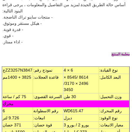
أساس حالة الطريق الجيدة.لمزيد من التفاصيل والمعلومات ، يرجى قراءة
البنود التالية:
- منتجات ساينو تراك الناضجة.
- هيكل مستقر وموثوق.
- قدرة قوية.
- قوي.
- اداء ممتاز.
معلمة المنتج
نوع القيادة:
6 × 4
نموذج رقم:
ZZ3257N3847
ج
البعد الكامل:
8614 /
8545 ×
قاعدة العجلات:
3825 + 1
400
مم
/
1
70
2496 × 3
3450
وزن التحميل:
30 طن
السرعة القصوى:
75 كم / ساعة
محرك
رقم المحرك:
WD615.47
رقم الاسطوانة
6
نوع الوقود:
ديزل
انبعاث:
9.726 لتر
معيار الانبعاث:
يورو 2 / يورو 3
قوة حصان:
371 حصان
أقصى معدل
273 كيلو واط
عزم الدوران:
1500 نانومتر