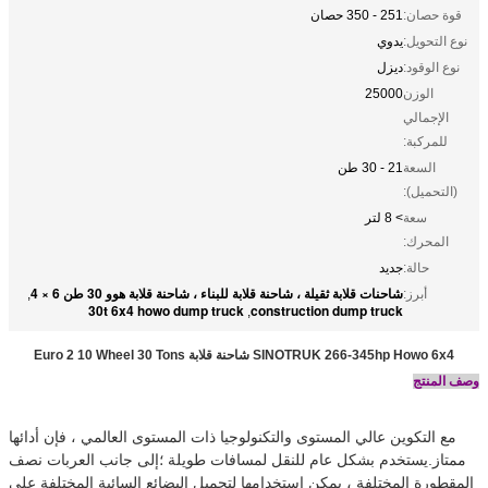
قوة حصان:
251 - 350 حصان
نوع التحويل:
يدوي
نوع الوقود:
ديزل
الوزن
25000
الإجمالي
للمركبة:
السعة
21 - 30 طن
(التحميل):
سعة
> 8 لتر
المحرك:
حالة:
جديد
شاحنات قلابة ثقيلة ، شاحنة قلابة للبناء ، شاحنة قلابة هوو 30 طن 6 × 4
أبرز:
,
30t 6x4 howo dump truck
construction dump truck
,
SINOTRUK 266-345hp Howo 6x4 شاحنة قلابة Euro 2 10 Wheel 30 Tons
وصف المنتج
مع التكوين عالي المستوى والتكنولوجيا ذات المستوى العالمي ، فإن أدائها
ممتاز.يستخدم بشكل عام للنقل لمسافات طويلة ؛إلى جانب العربات نصف
المقطورة المختلفة ، يمكن استخدامها لتحميل البضائع السائبة المختلفة على