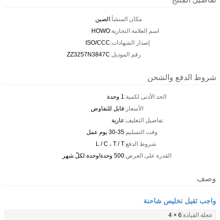
مكان المنشأ:
الصين
اسم العلامة التجارية:
HOWO
إصدار الشهادات:
ISO/CCC
رقم الموديل:
ZZ3257N3847C
شروط الدفع والشحن
الحد الأدنى لكمية:
1 وحدة
الأسعار:
قابل للتفاوض
تفاصيل التغليف:
عارية
وقت التسليم:
30-35 يوم عمل
شروط الدفع:
L / C ، T / T
القدرة على العرض:
500 وحدة/وحدة لكلّ شهر
وصف
واجب ثقيل تخليص شاحنة
عجلة القيادة:
6 × 4