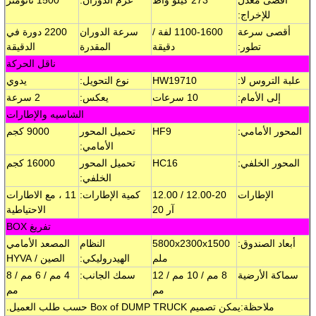
للإخراج:
أقصى سرعة
1100-1600 لفة /
سرعة الدوران
2200 دورة في
تطور:
دقيقة
المقدرة
الدقيقة
ناقل الحركة
علبة التروس لا:
HW19710
نوع التحويل:
يدوي
إلى الأمام:
10 سرعات
يعكس:
2 سرعة
الشاسيه والإطارات
المحور الأمامي:
HF9
تحميل المحور
9000 كجم
الأمامي:
المحور الخلفي:
HC16
تحميل المحور
16000 كجم
الخلفي:
الإطارات
12.00-20 / 12.00
كمية الإطارات:
11 ، مع الاطارات
آر 20
الاحتياطية
تفريغ BOX
أبعاد الصندوق:
5800x2300x1500
النظام
المصعد الأمامي
ملم
الهيدروليكي:
الصين / HYVA
سماكة الأرضية
8 مم / 10 مم / 12
سمك الجانب:
4 مم / 6 مم / 8
مم
مم
ملاحظة:
يمكن تصميم Box of DUMP TRUCK حسب طلب العميل.