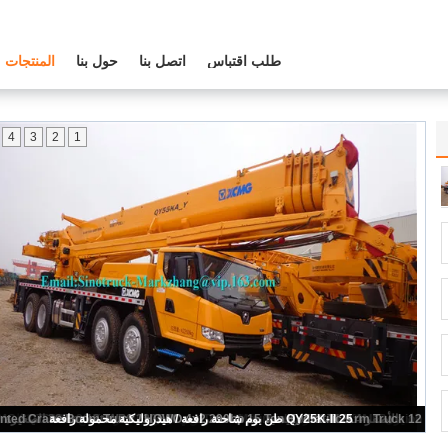
طلب اقتباس
اتصل بنا
حول بنا
المنتجات
4
3
2
1
الديزل XCMG شاحنة رافعة QY35K5 / تلسكوبي هيدروليكي رافعة مع 36930kg الحمولة