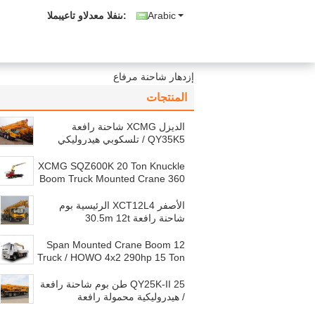
Arabic
المبيعات والدعم الفنى:
إزدهار شاحنة مرفاع
المنتجات
الديزل XCMG شاحنة رافعة
QY35K5 / تلسكوبي هيدروليكي
رافعة مع 36930kg الحمولة
XCMG SQZ600K 20 Ton Knuckle
Boom Truck Mounted Crane 360
​​° All Rotaion
الأصفر XCT12L4 الرئيسية بوم
شاحنة رافعة 30.5m 12t
WP6.220E40 الصغيرة
12 Span Mounted Crane Boom
Truck / HOWO 4x2 290hp 15 Ton
Hydraulic Arm Truck
QY25K-II 25 طن بوم شاحنة رافعة
/ هيدروليكية محمولة رافعة