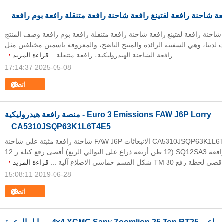
 شاحنة رافعة لفتينغ رافعة شاحنة رافعة متنقلة رافعة بوم رافعة وصف المنتج
 لدينا، وهي السفينة الرائدة والمنتج الناضج، والمعروفة باسمين مختلفين مثل
رافعة الشاحنة الهيدروليكية، رافعة متنقلة...
قراءة المزيد
2025-05-08 17:14:37
اتصل
Euro 3 Emissions FAW J6P Lorry - منصة رافعة هيدروليكية
CA5310JSQP63K1L6T4E5
CA5310JSQP63K1L6T4E5 Euro 3 الانبعاثات FAW J6P شاحنة رافعة مثبتة على شاحنة
وصف المنتج: نوع رافعة SQ12SA3 (12 طن أربعة ذراع على التوالي الربع) أقصى رفع كتلة ر 12
صى لحظة رفع TM 30 شكل القسم خماسي الاضلاع آلية ...
قراءة المزيد
2019-06-28 15:08:11
اتصل
جميع الدفع الرباعي 4x4 XCMG Sany Zoomlion 25 Ton RT25 موبايل الوعرة