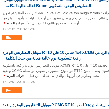
التضاريس الوعرة تلسكوبي Boom فعالة عالية التكلفة
بيع رافعة سيارات رافعة XCMG RT25 Hot Sale 25 ton rough terrain وصف المنتج: تم تجهيز
تحميل ثنائي المحور ، الذي يحتوي على نوعين من أوضاع القيادة ، وأربعة أنواع من
أوضاع التوجيه ووظائف القيادة إلى الأ...
قراءة المزيد
2018-11-26 17:22:01
اتصل
جميع الدفع الرباعي 4x4 XCMG ساني 10 طن RT10 موبايل التضاريس الوعرة
رافعة تلسكوبية بوم عالية فعالة من حيث التكلفة
العلامة التجارية الجديدة 10 T على XCMG RT 1 0 موبايل التضاريس الوعرة رافعة تلسكوبية
بوم مع محرك الكمون وصف المنتج RT10 هو نموذج متطور تم تطويره بواسطة XCMG ومعهد
بحث وتطوير في أوروبا ، والذي تم اعتماده من قبل ...
قراءة المزيد
2018-11-26 17:22:01
اتصل
العلامة التجارية الجديدة 10 طن XCMG RT10 موبايل التضاريس الوعرة رافعة