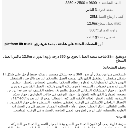
البعد الشاحنة ：:
9600 × 2500 × 3850
مقعد قدرة::
3 الناس
أقصى ارتفاع العمل:
28M
max يعمل شعاع:
12.6m
زاوية الدوران::
360°
تحميل منصة:
220Kg
المنصات المثبتة على شاحنة ، منصة عربة رفع
platform lift truck
أبرز:
,
دونغفنغ 28m شاحنة منصة العمل الجوي مع 360 درجة زاوية الدوران 12.6m ماكس العمل
الشعاع
وصف المنتجات:
تلسكوبي متزامن يمكن أن يدور 360 درجة بشكل مستمر ، يمكن ضبط أرجل على شكل H
بشكل منفصل ، التشغيل الكهربائي لمنصة العمل والتحكم عن بعد بالأرض ، التشغيل
الهيدروليكي للأسطوانات الدوارة ، نظام التحكم التناسبي الحساس للحمل ، تنظيم
السرعة بدون خطوات ، التسوية الأوتوماتيكية الهيدروليكية ، العمل القياسي دلو وزن
الجهاز ، جهاز المتشابكة التلقائي للتحميل والتفريغ ، وظيفة الكشف عن سرعة الرياح ،
مضخة الطوارئ الكهربائية للطوارئ ، جهاز التوقف في حالات الطوارئ ، جهاز تحذير
السلامة الليلية ، اختبار الحالة الأفقية للمركبة ، إشعال المحرك عن بعد و flameout ،
الاتصال الداخلي اللاسلكي في الوقت الحقيقي وظيفة ، السيطرة على جهاز الكمبيوتر ،
والحد التلقائي ، إنذار العمل الخطر ، وأداء السلامة الممتاز. تحتوي كل من السيارات
العلوية والسفلية على عرض لظروف العمل الخاصة بالسيارة في الوقت المناسب.
التعبئة:
حزمة عارية. يجب أن تكون التعبئة من السلع وفقا لمعيار التصدير التعبئة من الشركة
المصنعة ، تكون مناسبة لنقل لمسافات طويلة من المحيطات والداخلية. يجب على البائع