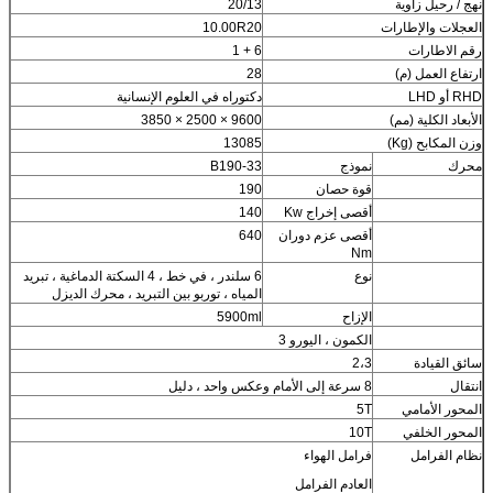
نهج / رحيل زاوية
20/13
العجلات والإطارات
10.00R20
رقم الاطارات
6 + 1
ارتفاع العمل (م)
28
RHD أو LHD
دكتوراه في العلوم الإنسانية
الأبعاد الكلية (مم)
9600 × 2500 × 3850
وزن المكابح (Kg)
13085
محرك
نموذج
B190-33
قوة حصان
190
أقصى إخراج Kw
140
أقصى عزم دوران
640
Nm
نوع
6 سلندر ، في خط ، 4 السكتة الدماغية ، تبريد
المياه ، توربو بين التبريد ، محرك الديزل
الإزاح
5900ml
الكمون ، اليورو 3
سائق القيادة
2،3
انتقال
8 سرعة إلى الأمام وعكس واحد ، دليل
المحور الأمامي
5T
المحور الخلفي
10T
نظام الفرامل
فرامل الهواء
العادم الفرامل