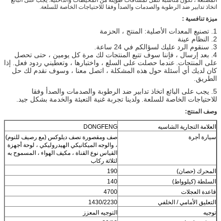
اتخاذ تدابير ضد الرطوبة والصدمات والصدأ وفقا للاحتياجات الخاصة للسلعة.
ميزة تنافسية
:
1. تصنيع المعدات الأصلية: المنتج ، الحزمة
2. النظام عينة
3. سنقوم الرد عليك لسؤالكم في 24 ساعة.
4. بعد إرسال ، فإننا سوف تتبع المنتجات لك مرة كل يومين ، حتى تحصل
على المنتجات.
عندما حصلت على السلع ، واختبارها ، وتعطيني ردود فعل. إذا
كان لديك أي أسئلة حول هذه المشكلة ، اتصل معنا ، وسوف نقدم لك حل
الطريق.
5.
يجب على البائع اتخاذ تدابير ضد الرطوبة والصدمات والصدأ وفقا
للاحتياجات الخاصة للسلعة.
ولدينا تجربة غنية التعبئة والخدمة بشكل جيد.
وصف المنتج:
العلامة التجارية الشاسيه
DONGFENG
سيارة أجرة
صف ومقصورة نصف ديلوكس (مع رصيف للنوم)
، والوجه الميكانيكي الهيدروليكي ، لوحة أجهزة
القياس نوع القناة ، مكيف الهواء ، المسموح به
لثلاثة ركاب
المحرك (حصان)
190
السلطة (كيلوواط)
140
قاعدة العجلات
4700
التعليق الأمامي / الخلفي
1430/2230
توجيه
التوجيه المعزز