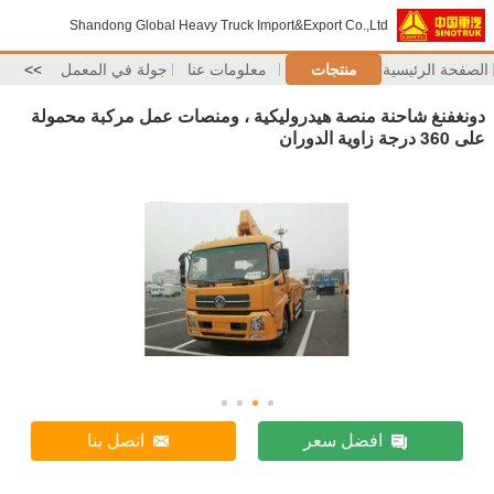
Shandong Global Heavy Truck Import&Export Co.,Ltd
الصفحة الرئيسية
منتجات
معلومات عنا
جولة في المعمل
>>
دونغفنغ شاحنة منصة هيدروليكية ، ومنصات عمل مركبة محمولة
على 360 درجة زاوية الدوران
افضل سعر
اتصل بنا