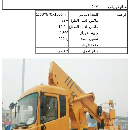
نظام كهربائي
24V
الرجعية
البعد الأساسي
1100X570X1000mm
ماكس العمل الطول
28M
ماكس العمل الشعاع
12.6m
زاوية الدوران
360 °
تحميل منصة
220kg
منصة الركاب
2
ذراع العمل
5 قسم