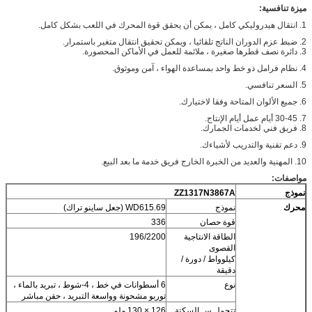
ميزة تنافسية:
1. انتقال هيدروليكي كامل ، يمكن أن يحقق قوة المحرك في اللعب بشكل كامل.
2. ضبط عزم الدوران الناتج تلقائيا ، ويمكن تحقيق انتقال متغير باستمرار.
3. دائرة نصف قطرها صغيرة ، ملائمة للعمل في الأماكن المحصورة.
4. نظام فرامل ذو خط واحد بمساعدة الهواء ، آمن وموثوق.
5. السعر تنافسي.
6. جميع الألوان المتاحة وفقا لاختيارك.
7. 30-45 أيام عمل أيام الإنتاج.
8. فريق فني لخدمات الجمارك.
9. دعم تقنية والتدريب لأشياءك.
10. المهنية والعديد من الخبرة الخارج فريق خدمة ما بعد البيع.
مواصفات:
نموذج
ZZ1317N3867A
محرك
نموذج
WD615.69 (جعل ساينو تراك)
قوة حصان
336
الطاقة الانتاجية
196/2200
القصوى
كيلوواط / دورة /
دقيقة
نوع
6 أسطوانات في خط ، 4-شوط ، تبريد بالماء ،
توربو مشحونة وواسعة التبريد ، حقن مباشر
تتحمل س السكتة
126 × 130 ملم