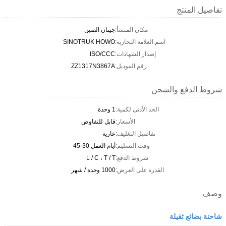
تفاصيل المنتج
مكان المنشأ:
جينان الصين
اسم العلامة التجارية:
SINOTRUK HOWO
إصدار الشهادات:
ISO/CCC
رقم الموديل:
ZZ1317N3867A
شروط الدفع والشحن
الحد الأدنى لكمية:
1 وحدة
الأسعار:
قابل للتفاوض
تفاصيل التغليف:
عارية
وقت التسليم:
أيام العمل 30-45
شروط الدفع:
L / C ، T / T
القدرة على العرض:
1000 وحدة / شهر
وصف
شاحنة بضائع ثقيلة