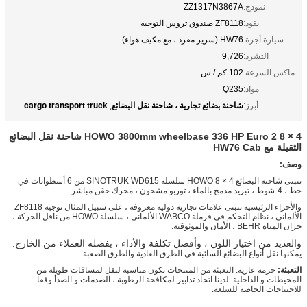
نموذج:
ZZ1317N3867A
يقود:
ZF8118 صندوق تروس التوجيه
سيارة أجرة:
HW76 (سرير مفرد ، مع مكيف هواء)
التشرد:
9,726
ماكس السرعة:
102 كم / س
مواد:
Q235
شاحنة بضائع تجارية ، شاحنة نقل البضائع
cargo transport truck
أبرز:
,
HOWO 3800mm wheelbase 336 HP Euro 2 8 × 4 شاحنة نقل البضائع
الثقيلة مع HW76 Cab
وصف:
تتبنى شاحنة البضائع HOWO 8 × 4 سلسلة SINOTRUK WD615 من 6 أسطوانات في
خط ، 4-شوط ، تبريد مدمج بالماء ، توربو مشحون ، محرك حقن مباشر.
والأجزاء الرئيسية تتبنى علامات تجارية دولية معروفة ، على سبيل المثال توجيه ZF8118
الألماني ، نظام التحكم في فرملة WABCO الألماني ، سلسلة HOWO من ناقل الحركة ،
خزان المياه BEHR ، الأمان والموثوقية.
والعديد من اختيار اللون ، وأفضل تكلفة والأداء ، يفضله العملاء من الخارج.
يمكنها نقل أنواع البضائع السائبة في الطرق العادية والطرق الصعبة.
التعبئة:
حزمة عارية. التعبئة من المنتجات تكون مناسبة لنقل لمسافات طويلة من
المحيطات و الداخلية. لدينا اتخاذ تدابير لمكافحة الرطوبة ، الصدمات و الصدأ وفقا
للاحتياجات الخاصة للسلعة.