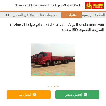
Shandong Global Heavy Truck Import&Export Co.,Ltd
الصفحة الرئيسية
منتجات
معلومات عنا
جولة في المعمل
>>
3800mm قاعدة العجلات 8 × 4 شاحنة بضائع ثقيلة 102km / H
السرعة القصوى ISO معتمد
افضل سعر
اتصل بنا