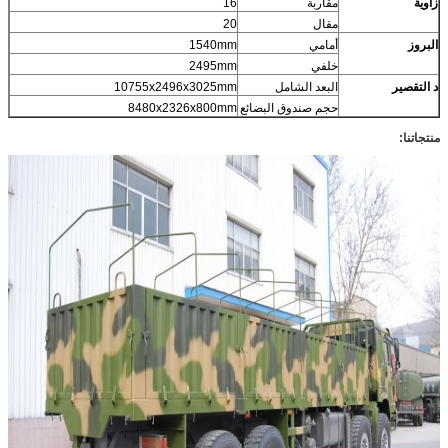
زاوية
مقاربة
16
مقال
20
البروز
أمامي
1540mm
خلفي
2495mm
د
التقصير
البعد الشامل
10755x2496x3025mm
حجم صندوق البضائع
8480x2326x800mm
منتجاتنا: