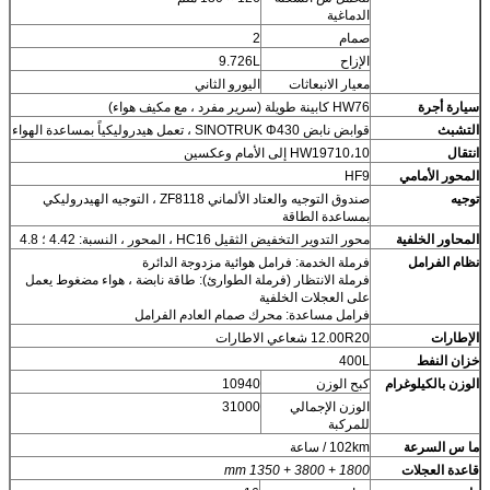
الدماغية
صمام
2
الإزاح
9.726L
معيار الانبعاثات
اليورو الثاني
سيارة أجرة
HW76 كابينة طويلة (سرير مفرد ، مع مكيف هواء)
التشبث
قوابض نابض SINOTRUK Φ430 ، تعمل هيدروليكياً بمساعدة الهواء
انتقال
HW19710،10 إلى الأمام وعكسين
المحور الأمامي
HF9
توجيه
صندوق التوجيه والعتاد الألماني ZF8118 ، التوجيه الهيدروليكي
بمساعدة الطاقة
المحاور الخلفية
محور التدوير التخفيض الثقيل HC16 ، المحور ، النسبة: 4.42 ؛ 4.8
نظام الفرامل
فرملة الخدمة: فرامل هوائية مزدوجة الدائرة
فرملة الانتظار (فرملة الطوارئ): طاقة نابضة ، هواء مضغوط يعمل
على العجلات الخلفية
فرامل مساعدة: محرك صمام العادم الفرامل
الإطارات
12.00R20 شعاعي الاطارات
خزان النفط
400L
الوزن بالكيلوغرام
كبح الوزن
10940
الوزن الإجمالي
31000
للمركبة
ما
س
السرعة
102km / ساعة
قاعدة العجلات
1800 + 3800 + 1350
mm