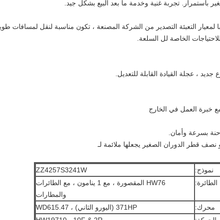
غير باستمرار. تجربة غنية وخدمة ما بعد البيع بشكل جيد.
 لمعيار التعبئة التصدير من الشركة المصنعة ، تكون مناسبة لنقل لمسافات طوي
لاحتياجات الخاصة لل السلعة.
نموذج:
ZZ4257S3241W
الطائرة:
HW76 المقصورة ، مع 1 ينامون ، مع الطائرات
والمطارات
محرك:
371HP (اليورو الثاني) ، WD615.47