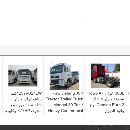
Ho
300L خزان Howo A7
Faw Jiefang J5P
ZZ4257N3241W
شاحنة جرار 4 × 2
Tractor Trailer Truck
ساينو تراك جرار
Camion Euro 2 نوع
Manual 30 Ton /
شاحنة مقطورة مع
وقود الديزل
Heavy Commercial
محرك 371HP وكابينة
Trucks
HW76
ا