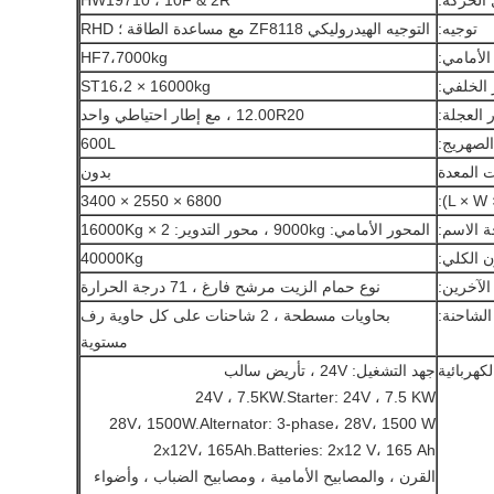
 الحركة:
HW19710 ، 10F & 2R
توجيه:
التوجيه الهيدروليكي ZF8118 مع مساعدة الطاقة ؛ RHD
الأمامي:
HF7،7000kg
 الخلفي:
ST16،2 × 16000kg
 العجلة:
12.00R20 ، مع إطار احتياطي واحد
لصهريج:
600L
 المعدة
بدون
6800 × 2550 × 3400
ة الاسم:
المحور الأمامي: 9000kg ، محور التدوير: 16000Kg × 2
ن الكلي:
40000Kg
الآخرين:
نوع حمام الزيت مرشح فارغ ، 71 درجة الحرارة
لشاحنة:
بحاويات مسطحة ، 2 شاحنات على كل حاوية رف
مستوية
لكهربائية
جهد التشغيل: 24V ، تأريض سالب
24V ، 7.5KW.Starter: 24V ، 7.5 KW
28V، 1500W.Alternator: 3-phase، 28V، 1500 W
2x12V، 165Ah.Batteries: 2x12 V، 165 Ah
القرن ، والمصابيح الأمامية ، ومصابيح الضباب ، وأضواء