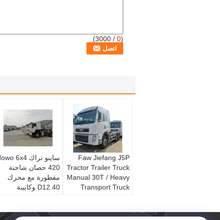
/ 3000)
0
(
Faw Jiefang J5P
ساينو تراك wo 6x4
Tractor Trailer Truck
420 حصان شاحنة
Manual 30T / Heavy
مقطورة مع محرك
Transport Truck
D12.40 وكابينة
HW76