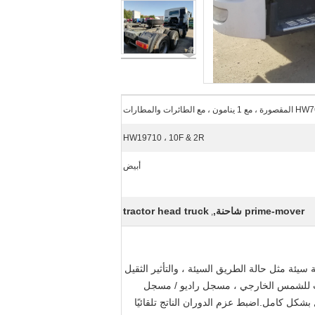
صورة ، مع 1 ينامون ، مع الطائرات والمطارات
HW19710 ، 10F & 2R
أبيض
prime-mover شاحنة,
tractor head truck
,
SINOTRU. يمكن استخدام التكوين الأساسي لسيارة البناء HOWO سلسلة في بيئة سيئة مثل حالة الطريق السيئة ، والتأثير الثقيل
قيلة. نظام تهوية ، أدوات VDO الألمانية ، أحزمة أمان ، حاجب للشمس الخارجي ، مسجل راديو / مسجل
شكل كامل.اضبط عزم الدوران الناتج تلقائيًا