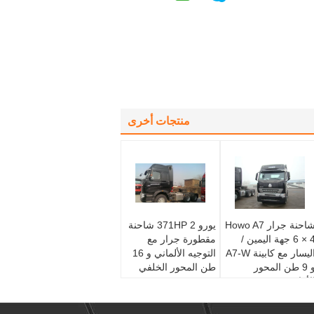
منتجات أخرى
شاحنة جرار Howo A7
يورو 2 371HP شاحنة
6 × 4 جهة اليمين /
مقطورة جرار مع
اليسار مع كابينة A7-W
التوجيه الألماني و 16
و 9 طن المحور
طن المحور الخلفي
لأمامي