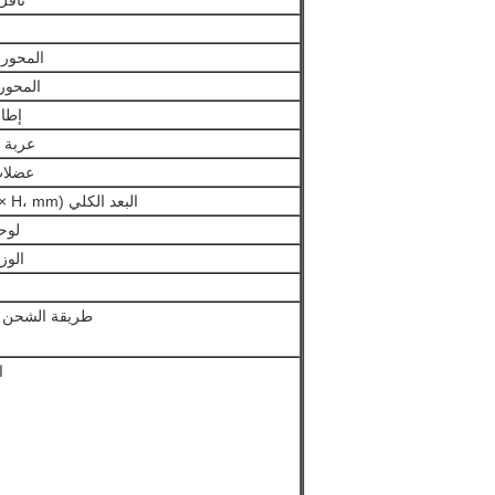
ناقل
المحور 
المحور
إطار
عربة ا
عضلات
البعد الكلي (L × W × H، mm):
لوح
الوز
طريقة الشحن ا
ا