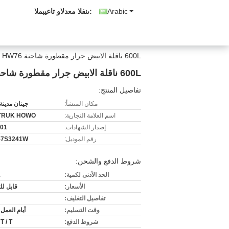
Arabic
المبيعات والدعم الفنى:
600L ناقلة الابيض جرار مقطورة شاحنة HW76 المقصورة مع 1 Sleepers HW19710 علبة التروس
600L ناقلة الابيض جرار مقطورة شاحنة HW76 المقصورة مع 1 Sleepers HW19710 علبة التروس
تفاصيل المنتج:
مكان المنشأ:
جينان مدينة
اسم العلامة التجارية:
TRUK HOWO
إصدار الشهادات:
001
رقم الموديل:
57S3241W
شروط الدفع والشحن:
الحد الأدنى لكمية:
1
الأسعار:
قابل ل
تفاصيل التغليف:
وقت التسليم:
أيام العمل 30-45
شروط الدفع:
 T / T