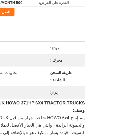
القدرة على العرض:
500 UNITS/MONTH
اتصل
نموذج:
محرك::
طريقة الشحن
بحاويات مسطحة ، 2 شاحنات على 
الشاحنة::
إبراز:
SINOTRUK HOWO 371HP 6X4 TRACTOR TRUCKS مع كابينة HW76
وصف:
كاسيت ، قيادة يسار ، مكيف هواء.بالإضافة إلى ن