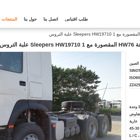
طلب اقتباس
اتصل بنا
حول بنا
المنتجات
 الصين
SINO
ISO9
ZZ42
 وحدة
لتفاوض
عارية
L / C ،