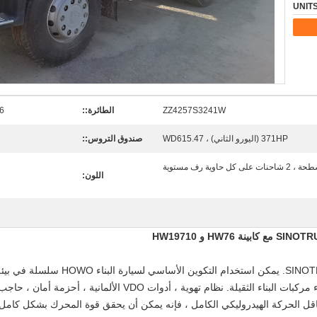
ZZ4257S3241W
الطائرة::
HW76 المق
371HP (اليورو الثاني) ، WD615.47
صندوق التروس::
كل حاوية رف مستوية
اللون:
 و HW19710
يتم إنتاج HOWO 6x4 شاحنة جرار من قبل K
والحمولة الزائدة ، والتي هي الخيار الأفضل لعملاء مركبات البناء الث
اقل الحركة الهيدروليكي الكامل ، فإنه يمكن أن يحقق قوة المحرك بشكل كامل ب