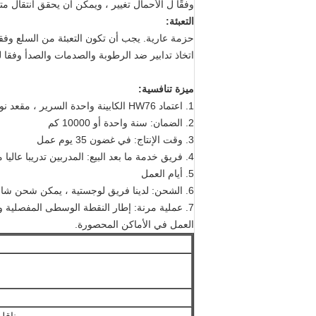
وفقًا ل الأحمال تغيير ، ويمكن أن يحقق انتقال مت
التعبئة:
حزمة عارية. يجب أن تكون التعبئة من السلع وفقا
اتخاذ تدابير ضد الرطوبة والصدمات والصدأ وفقا ل
ميزة تنافسية:
1. اعتماد HW76 الكابينة واحدة السرير ، مقعد نوع جديد ، عجلة القيادة القابلة للتعديل.
2. الضمان: سنة واحدة أو 10000 كم
3. وقت الإنتاج: في غضون 35 يوم عمل
4. فريق خدمة ما بعد البيع: المدربين تدريبا عاليا مع خبرة العمل في الخارج
5. أيام العمل
6. الشحن: لدينا فريق لوجستية ، يمكن شحن شاحنة بسرعة وأمان.
7. عملية مرنة: إطار النقطة الوسطى المفصلية و نصف قطر الدوران الصغير يجعلها ملائمة لـ
العمل في الأماكن المحصورة.