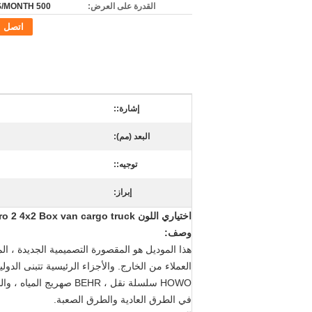
القدرة على العرض:
500 UNITS/MONTH
اتصل
إشارة::
البعد (مم):
توجيه::
إبراز:
اختياري اللون Euro 2 4x2 Box van cargo
truck
وصف:
هذا الموديل هو المقصورة التصميمية الجديدة ، المص
HOWO سلسلة نقل ، BEHR صهريج المياه ، والسلامة وموثوق بها.
في الطرق العادية والطرق الصعبة.