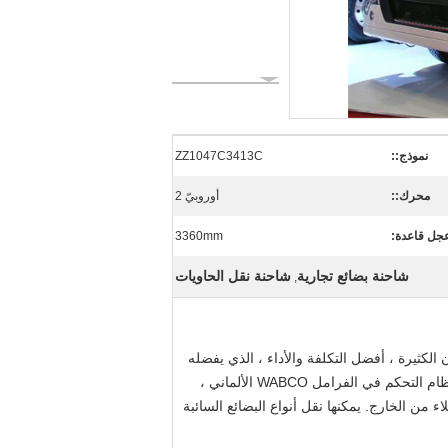
نموذج::
ZZ1047C3413C
محرك::
أوروبيّ 2
جل قاعدة:
3360mm
شاحنة بضائع تجارية
شاحنة نقل الحاويات
,
 الكثيرة ، أفضل التكلفة والأداء ، الذي يفضله
العملاء من الخارج. والأجزاء الرئيسية تتبنى الدولية المعروفة العلامات التجارية ، على سبيل المثال الألمانية ZF8118 التوجيه ، ونظام التحكم في الفرامل WABCO الألماني ،
لاء من الخارج.
يمكنها نقل أنواع البضائع السائبة