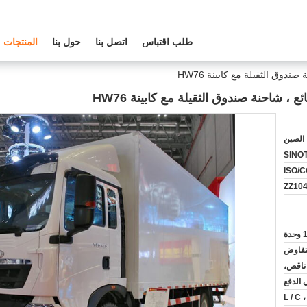
طلب اقتباس
اتصل بنا
حول بنا
المنتجات
الصين
SINO
ISO/
ZZ10
 وحدة
لتفاوض
ناقص،
L / C ،