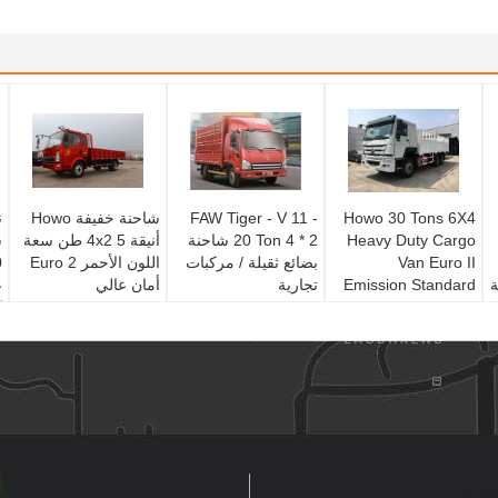
Howo 30 Tons 6X4
FAW Tiger - V 11 -
شاحنة خفيفة Howo
ن
Heavy Duty Cargo
20 Ton 4 * 2 شاحنة
أنيقة 4x2 5 طن سعة
Van Euro II
بضائع ثقيلة / مركبات
اللون الأحمر Euro 2
Emission Standard
تجارية
أمان عالي
371hp
ك