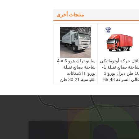
منتجات أخرى
اقل حركة أوتوماتيكي
ساينو تراك هوو 6 × 4
شاحنة بضائع ثقيلة 1-
شاحنة بضائع ثقيلة
10 طن ديزل يورو 3
يورو II الانبعاثات
عالي السرعة 48-65
القياسية 21-30 طن
م / ساعة