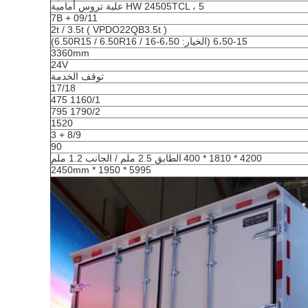
، 5 علبة تروس أمامية
24505TCL
HW
09/11 + 7B
2t / 3.5t
(
VPDO22QB3.5t
)
6،50-15 (الخيار: 6،50-16 / 6.50R15 / 6.50R16)
3360mm
24V
توقف الخدمة
17/18
475
1160/1
795
1790/2
1520
8/9 + 3
90
4200 * 1810 * 400
الطابق
2.5
ملم / الجانب
1.2
ملم
5995 * 1950 * 2450mm