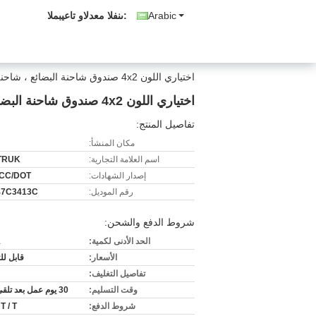
Arabic
المبيعات والدعم الفنى:
اختياري اللون 4x2 صندوق شاحنة البضائع ، شاحنة صندوق الثقيلة مع كابينة HW76
اختياري اللون 4x2 صندوق شاحنة البضائع ، شاحنة صندوق الثقيلة مع كابينة HW76
تفاصيل المنتج:
مكان المنشأ:
اسم العلامة التجارية:
TRUK
إصدار الشهادات:
CCC/DOT
رقم الموديل:
47C3413C
شروط الدفع والشحن:
الحد الأدنى لكمية:
1
الأسعار:
قابل ل
تفاصيل التغليف:
وقت التسليم:
30 يوم عمل بعد تلقي الدفع
شروط الدفع:
 T / T