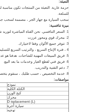
التعبئة:
حزمة عارية. التعبئة من المنتجات تكون مناسبة لن
للسلعة.
سحب السيارة مع جهاز الجر ، مصممة لسحب جمي
ميزة تنافسية:
1: السعر التنافسي. نحن القناة المباشرة لتوريد شاحنات جرار HOWO A7
2: محرك قوي ومحور عززت
3: تتوفر جميع الألوان وفقا لاختيارك.
4 ، فترة الإنتاج السريع ، والترتيب السريع للتسليم.
5. فريق المبيعات المهنية للشاحنات. هدفنا هو عدم بيع الشاحنات. نساعد العملاء على اختيار أفضل الشاحنات المناسبة حسب حالة العميل.
6. فريق فني لقطع الغيار وخدمات ما بعد البيع.
7. دعم التقنية والتدريب.
8. خدمة التخصيص ، حسب طلبك ، سنقوم بتخصيص إنتاجنا لك
مواصفات:
نموذج
الكتلة الكلية
كبح الوزن
محرك
D
isplacement (L)
سيارة أجرة
توجيه