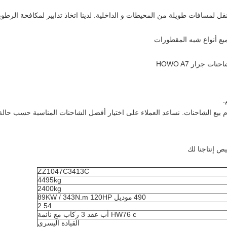
قل لمسافات طويلة من المحيطات و الداخلية. لدينا اتخاذ تدابير لمكافحة الرطوب
ع أنواع شبه المقطورات
ZZ1047C3413C
4495kg
2400kg
490
موديل
89KW / 343N.m 120HP
2.54
c
HW76
أب
عقد 3 ركاب مع نائمة
القيادة اليسرى