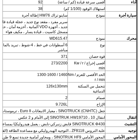
أداء
أقصى سرعة قيادة (كم / ساعة)
92
استهلاك الوقود (1/100 كم)
38
سيارة أجرة
نموذج
ساينو تراك HW76 إطالة أجرة
جديد ، أجهزة VDO ألمانية ، أحزمة
مسجل كاسيت ، قيادة يسار ، مكيف هواء
محرك
نموذج
WD615.47
نوع
6 أسطوانات في خط ، 4-شوط ، 
مباشر
قوة حصان
371
أقصى إخراج Kw / r /
273/2200
min
الحد الأقصى للعزم Nm /
1460 / 1300-1600
r / min
تتحمل س السكتة
126x130mm
الدماغية
صمام
2
الإزاح
9.726L
جعل SINOTRUCK (CNHTC) ، معيار الانبعاثات Euro II ، ترموستات مع بدء التشغيل 71 ℃ ، المروحة الصلبة
انتقال
انتقال SINOTRUK HW19710 ، 10 إلى الأمام و 2 عكس
التشبث
SINOTRUCK Φ430 قابض زنبركي-نابض ، يعمل هيدروليكيًا بمساعدة الهواء
توجيه
علبة التروس ZF8118 ، التوجيه الهيدروليكي مع مساعدة الطاقة (القيادة اليسرى)
المحور الأمامي
المحور الأمامي SINOTRUK HF9 ، ومحاور أمامية جديدة تسع 9 طن مزودة بمكابح طبلية.