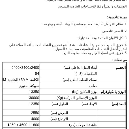
الصدمات والصدأ وفقا للاحتياجات الخاصة للسلعة.
ميزة تنافسية:
1. نظام الفرامل أحادية الخط بمساعدة الهواء ، آمنة وموثوقة.
2. السعر تنافسي.
3. كل الألوان المتاحة وفقا لاختيارك.
4. فريق المبيعات المهنية للشاحنات. هدفنا هو عدم بيع الشاحنات. نساعد العملاء على
اختيار أفضل الشاحنات المناسبة حسب حالة العميل.
5. فريق فني لقطع الغيار وخدمات ما بعد البيع.
مواصفات:
الجسم
أبعاد النقل الداخلي (مم)
9400x2400x2400
المكعبات (m3)
54
سمك الصلب للنقل (مم)
الكلمة: 3MM / الجانبية: 1MM
صلب
سبيكة المنيوم
الوزن بالكيلوغرام
وزن المكابح (Kg)
13350
الوزن الإجمالي للمركبة (Kg)
30000
البعد (مم)
الأبعاد (مم)
الطول (مم)
12350
العرض (مم)
2550
الارتفاع (مم)
4000
قاعدة العجلات (مم)
1800 + 4600 + 1350