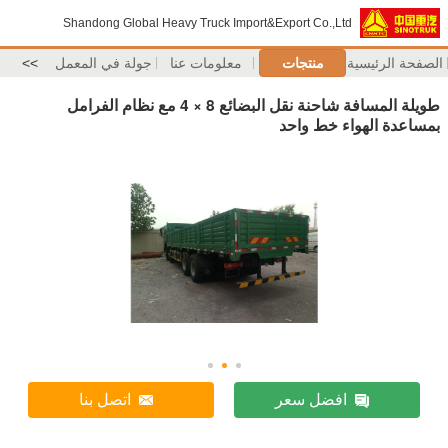
Shandong Global Heavy Truck Import&Export Co.,Ltd
الصفحة الرئيسية
منتجات
معلومات عنا
جولة في المعمل
>>
طويلة المسافة شاحنة نقل البضائع 8 × 4 مع نظام الفرامل
بمساعدة الهواء خط واحد
افضل سعر
اتصل بنا