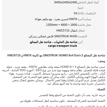
أبعاد النقل الداخلي
9400x2400x2400
(مم):
المكعبات (m3):
54
سيارة أجرة:
HW76 (سرير مفرد ، مع مكيف هواء)
عجل قاعدة:
1800 + 4600 + 1350mm
انتقال:
انتقال HW15710
التشبث:
SINOTRUK Φ430 قابض غشائي زنبركي
شاحنة نقل الحاويات ، شاحنة نقل البضائع
أبرز:
,
cargo transport truck
شاحنة نقل البضائع SINOTRUK HOWO 8x4 Euro 2 مع كابينة HW76 و HW19710
وصف:
تتبنى شاحنة نقل البضائع HOWO 8 × 4 مقعد واحد بطابقين HW76 ، مقعد جديد ، عجلة
قيادة قابلة للتعديل. نظام تدفئة وتهوية نوع جديد من نوع EEO ، أجهزة VDO ألمانية ، أحزمة
أمان ، حاجب للشمس الخارجي ، راديو ستيريو / مسجل كاسيت ، قيادة يسيرة ، هواء
مكيف الهواء الهيدروليكي الكامل ، فإنه يمكن أن يحقق قوة المحرك في التشغيل
الكامل.تعديل عزم الدوران تلقائيا وفقا لتغير الأحمال ، ويمكن تحقيق انتقال متغير
باستمرار. تجربة غنية وخدمة ما بعد البيع بشكل جيد.
التعبئة:
حزمة عارية. يجب أن تكون التعبئة من السلع وفقا للتصدير
التعبئة القياسية للشركة المصنعة ، تكون مناسبة لنقل لمسافات طويلة من
المحيط والداخلية. يجب على البائع اتخاذ تدابير ضد الرطوبة ،