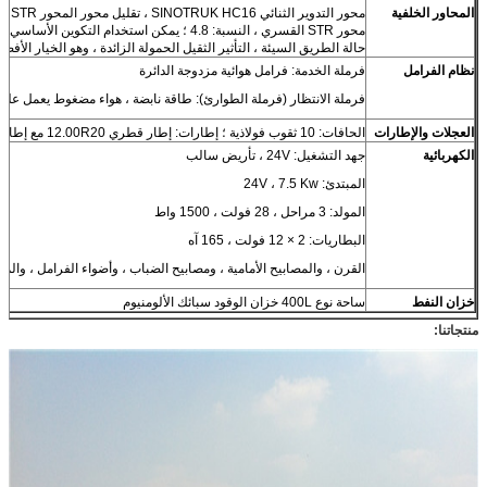
المحاور الخلفية
محور 
حالة الطريق السيئة ، التأثير الثقيل الحمولة الزائدة ، وهو الخيار الأفضل
نظام الفرامل
فرملة الخدمة: فرامل هوائية مزدوجة الدائرة
فرملة الانتظار (فرملة الطوارئ): طاقة نابضة ، هواء مضغوط يعمل على 
العجلات والإطارات
الحافات: 10 ثقوب فولاذية ؛ إطارات: إطار قطري 12.00R20 مع إطار احتياطي واحد.
الكهربائية
جهد التشغيل: 24V ، تأريض سالب
المبتدئ: 24V ، 7.5 Kw
المولد: 3 مراحل ، 28 فولت ، 1500 واط
البطاريات: 2 × 12 فولت ، 165 آه
القرن ، والمصابيح الأمامية ، ومصابيح الضباب ، وأضواء الفرامل ، وا
خزان النفط
ساحة نوع 400L خزان الوقود سبائك الألومنيوم
منتجاتنا: