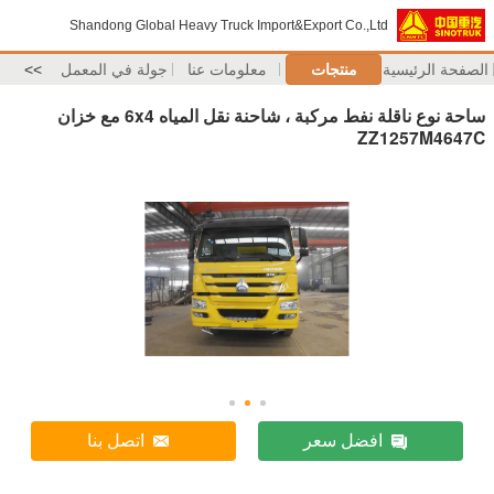
Shandong Global Heavy Truck Import&Export Co.,Ltd
الصفحة الرئيسية
منتجات
معلومات عنا
جولة في المعمل
>>
ساحة نوع ناقلة نفط مركبة ، شاحنة نقل المياه 6x4 مع خزان
ZZ1257M4647C
افضل سعر
اتصل بنا