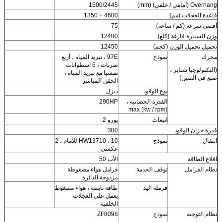
Overhang (أمامي / خلفي) (mm)
1500/2445
قاعدة العجلات (مم)
4600 + 1350
أقصى سرعة (كم / ساعة)
75
وزن السيارة فارغة (كلغ)
12400
تحميل تحميل الوزن (كجم)
12450
محرك
نموذج
97E ، تبريد المياه ، أربع
ضربات ، 6 اسطوانات
(التكنولوجيا شتاير ،
تمشيا مع تبريد المياه ،
صنع في الصين)
الحقن المباشر
نوع الوقود
ديزل
القدرة الحصانية ،
290HP
max (kw / rpm)
انبعاث
يورو 2
قدرة خزان الوقود
300
انتقال
نموذج
HW13710 ، 10 للأمام ، 2
عكسي
اقلاع الطاقة
الأب 50
نظام الفرامل
توقف الخدمة
فرامل هواء مضغوطة
مزدوجة الدائرة
فرملة اليد
طاقة نابضة ، هواء مضغوط
يعمل على العجلات
الخلفية
نظام التوجيه
نموذج
ZF8098