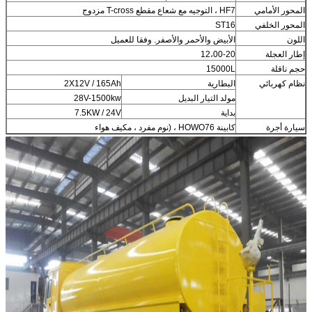
المحور الأمامي
HF7 ، التوجيه مع شعاع مقطع T-cross مزدوج
المحور الخلفي
ST16
اللون
الأبيض والأحمر والأصفر. وفقا للعميل
إطار العجلة
12،00-20
حجم ناقلة
15000L
نظام كهربائي
البطارية
2X12V / 165Ah
مولد التيار البديل
28V-1500kw
بداية
7.5KW / 24V
سيارة أجرة
كابينة HOWO76 ، (نوم مفرد ، مكيف هواء