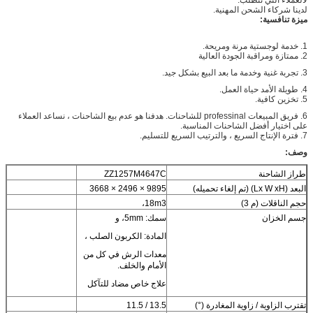
لدينا شركاء الشحن المهنية.
ميزة تنافسية:
1.
خدمة لوجستية مرنة ومريحة.
2. ممتازة ومراقبة الجودة العالية
3. تجربة غنية وخدمة ما بعد البيع بشكل جيد.
4. طويلة الأمد حياة العمل.
5. تخزين كافية.
6. فريق المبيعات professinal للشاحنات.
هدفنا هو عدم بيع الشاحنات ، نساعد العملاء
على اختيار أفضل الشاحنات المناسبة.
7. فترة الإنتاج السريع ، والترتيب السريع للتسليم.
وصف:
طراز الشاحنة
ZZ1257M4647C
البعد (Lx W xH) (تم إلغاء تحميله)
9895 × 2496 × 3668
حجم الناقلات (م 3)
18m3،
جسم الخزان
سمك: 5mm، و
المادة: الكربون الصلب ،
معدات الرش في كل من
الأمام والخلف.
علاج خاص مضاد للتآكل
تقترب الزاوية / زاوية المغادرة (°)
13.5 / 11.5