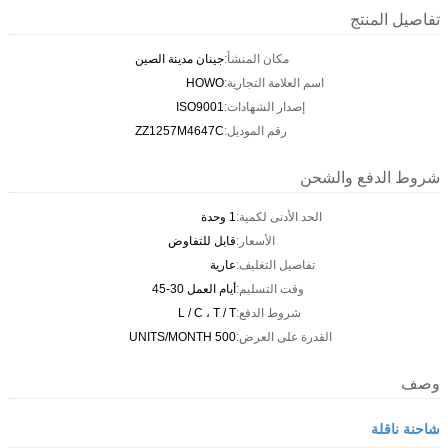
تفاصيل المنتج
مكان المنشأ:
جينان مدينة الصين
اسم العلامة التجارية:
HOWO
إصدار الشهادات:
ISO9001
رقم الموديل:
ZZ1257M4647C
شروط الدفع والشحن
الحد الأدنى لكمية:
1 وحدة
الأسعار:
قابل للتفاوض
تفاصيل التغليف:
عارية
وقت التسليم:
أيام العمل 30-45
شروط الدفع:
L / C ، T / T
القدرة على العرض:
500 UNITS/MONTH
وصف
شاحنة ناقلة