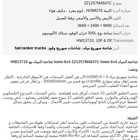
نموذج:
ZZ1257M4647C
سيارة أجرة:
كابينة HOWO76 ، (نوم مفرد ، مكيف هواء
اللون:
الأبيض والأحمر والأصفر. وفقا للعميل
بعد إجماليّ:
9895 × 2496 × 3668
خزان النفط:
ساحة نوع 300L خزان الوقود سبائك الألومنيوم
HW13710، 10F & 2R
Transmision:
شاحنة صهريج مياه ، شاحنات صهريج وقود
fuel tanker trucks
أبرز:
,
شاحنة المياه howo 6x4 ZZ1257M4647C howo 6x4 شاحنة المياه مع HW13710
وصف:
شاحنة صهريج مياه HOWO 6 × 4 الآن هي أفضل المنتجات في الأسواق الخارجية ، الإطار
يعتمد إطار سلم متوازي U-profile مع قسم من 300x80x8mm ، و إطار فرعي مقوى
جميع أعضاء الصليب المبرد المبرشم
يتبنى التعليق الأمامي 10 نابضات أوراق شبه إهليلجية ، ماص الصدمات المزدوج التلسكوبي
الهيدروليكي والتوازن. يعتمد التعلق الخلفي 12 ينبوع نصف إهليلجي بيضاوي ، نابض ومثبت
.اضغط عزم الدوران الناتج أوتوماتيكياً حسب تغيير الأحمال ، ويمكن أن يحقق بشكل
مستمر انتقال متغير.
التعبئة:
حزمة عارية. التعبئة من المنتجات تكون مناسبة لنقل لمسافات طويلة من المحيطات و
الداخلية. لدينا اتخاذ تدابير لمكافحة الرطوبة ، الصدمات والصدأ وفقا للاحتياجات الخاصة
للسلعة. الجهاز الرئيسي عارية ، الأجزاء والأدوات المرفقة وضعت في القياسية تصدير
مربع. خلال 20 أيام تسليم البضاعة إلى main.Ro-Ro سفينة أو سفينة السائبة أو وفقا
لالعملاء التي تتطلب.