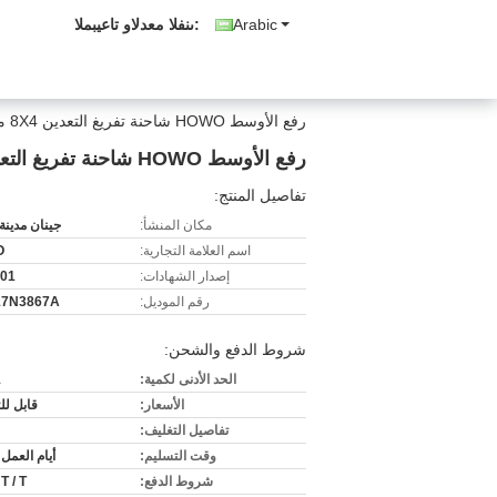
Arabic
المبيعات والدعم الفنى:
رفع الأوسط HOWO شاحنة تفريغ التعدين 8X4 مع HW76 إطالة أجرة ZZ1317N3867A
رفع الأوسط HOWO شاحنة تفريغ التعدين 8X4 مع HW76 إطالة أجرة ZZ1317N3867A
تفاصيل المنتج:
مكان المنشأ:
جينان مدينة
اسم العلامة التجارية:
O
إصدار الشهادات:
001
رقم الموديل:
17N3867A
شروط الدفع والشحن:
الحد الأدنى لكمية:
1
الأسعار:
قابل ل
تفاصيل التغليف:
وقت التسليم:
أيام العمل 30-45
شروط الدفع:
 T / T