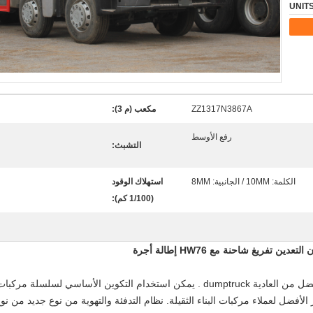
ZZ1317N3867A
مكعب (م 3):
رفع الأوسط
التشبث:
الكلمة: 10MM / الجانبية: 8MM
استهلاك الوقود
(1/100 كم):
.