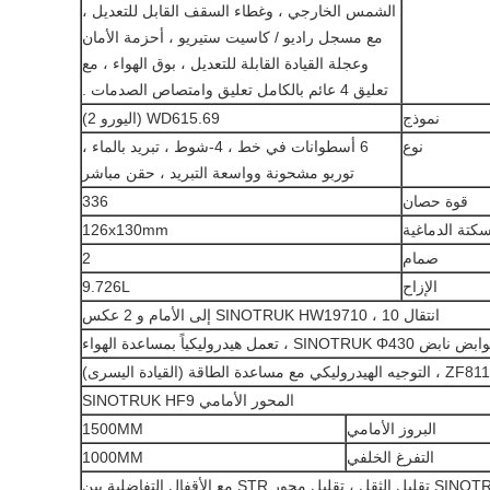
الشمس الخارجي ، وغطاء السقف القابل للتعديل ،
مع مسجل راديو / كاسيت ستيريو ، أحزمة الأمان
وعجلة القيادة القابلة للتعديل ، بوق الهواء ، مع
تعليق 4 عائم بالكامل تعليق وامتصاص الصدمات .
نموذج
WD615.69 (اليورو 2)
نوع
6 أسطوانات في خط ، 4-شوط ، تبريد بالماء ،
توربو مشحونة وواسعة التبريد ، حقن مباشر
قوة حصان
336
كتة الدماغية
126x130mm
صمام
2
الإزاح
9.726L
انتقال
HW19710 ، 10 إلى الأمام و 2 عكس
SINOTRUK
نابض SINOTRUK Φ430 ، تعمل هيدروليكياً بمساعدة الهواء
المحور الأمامي SINOTRUK HF9
البروز الأمامي
1500MM
التفرغ الخلفي
1000MM
محور التدوير SINOTRUK AC16 تقليل الثقل ، تقليل محور STR مع الأقفال التفاضلية بين