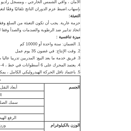
الأمان ، واقي الشمس الخارجي ، ومسجل راديو / 
بإسهاب.اضبط عزم الدوران الناتج تلقائيًا وفقًا لتغ
التعبئة:
حزمة عارية. يجب أن تكون التعبئة من السلع وفقا
اتخاذ تدابير ضد الرطوبة والصدمات والصدأ وفقا ل
ميزة تنافسية
:
1. الضمان: سنة واحدة أو 10000 كم
2. وقت الإنتاج: في غضون 35 يوم عمل
3. فريق خدمة ما بعد البيع: المدربين تدريبا عاليا مع تجربة العمل في الخارج
4. يعتمد المحرك على 6 أسطوانات في خط ، 4-شوط ، تبريد بالماء ، توربو مشحون وواسع ، حقن مباشر.
5. باعتماد ناقل الحركة الهيدروليكي الكامل ، يمكن أن يحقق قوة المحرك بالكامل.
ط
الجسم
أبعاد النقل
ال
سمك الصلب
الرفع الهي
الوزن بالكيلوغرام
وزن ا