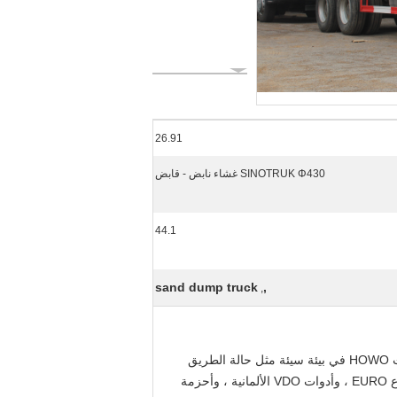
26.91
SINOTRUK Φ430 غشاء نابض - قابض
44.1
sand dump truck
,
,
يمكن استخدام التكوين الأساسي لسلسلة مركبات HOWO في بيئة سيئة مثل حالة الطريق
السيئة ، والتأثير الثقيل والحمل الزائد ، وهو الخيار الأفضل لعملاء مركبات البناء الثقيلة. نظام التدفئة والتهوية من نوع جديد من نوع EURO ، وأدوات VDO الألمانية ، وأحزمة