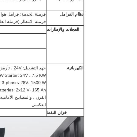
نظام الفرامل
فرملة الخدمة: فرامل هوائي
فرملة الانتظار (فرملة ال
العجلات والإطارات
الكهربائية
جهد التشغيل: 24V ، تأريض سالب
W.Starter: 24V ، 7.5 KW
: 3-phase، 28V، 1500 W
tteries: 2x12 V، 165 Ah
القرن ، والمصابيح الأمامي
العكسي
خزان النفط