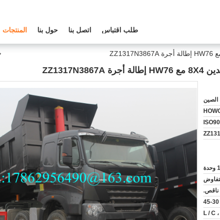
طلب اقتباس
اتصل بنا
حول بنا
المنتجات
 الصين
HOW
ISO9
ZZ13
 وحدة
لتفاوض
ناقص.
L / C ،