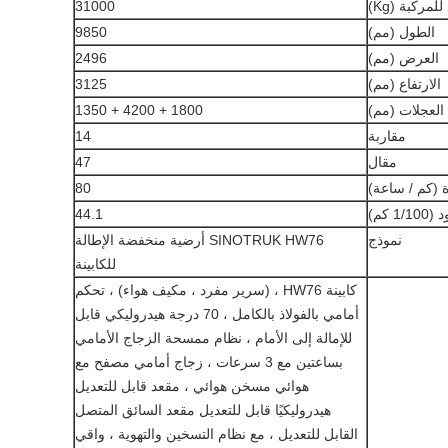
لمركبة (Kg)
31000
الطول (مم)
9850
العرض (مم)
2496
الارتفاع (مم)
3125
العجلات (مم)
1800 + 4200 + 1350
مقاربة
14
مقال
47
(كم / ساعة)
80
1 كم)
44.1
نموذج
SINOTRUK
HW76 أرضية منخفضة الإطالة
للكابينة
كابينة HW76 ، (سرير مفرد ، مكيف هواء) ، تحكم
أمامي بالفولاذ بالكامل ، 70 درجة هيدروليكي قابل
للإمالة إلى الأمام ، نظام ممسحة الزجاج الأمامي
بساعتين مع 3 سرعات ، زجاج أمامي مصفح مع
هوائي مسخن هوائي ، مقعد قابل للتعديل
هيدروليكيًا قابل للتعديل مقعد السائق المتصل
القابل للتعديل ، مع نظام التسخين والتهوية ، واقي