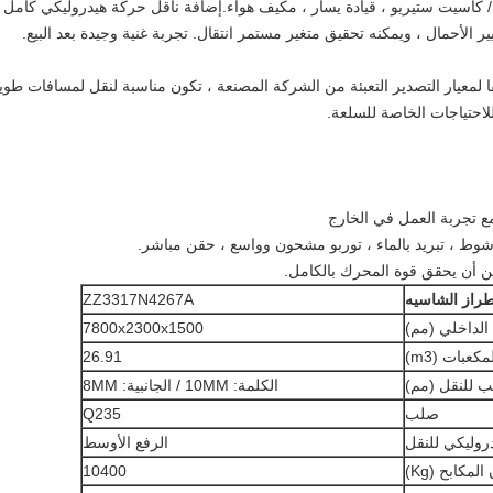
كاسيت ستيريو ، قيادة يسار ، مكيف هواء.إضافة ناقل حركة هيدروليكي كامل ،
يير الأحمال ، ويمكنه تحقيق متغير مستمر انتقال. تجربة غنية وجيدة بعد البيع.
 لمعيار التصدير التعبئة من الشركة المصنعة ، تكون مناسبة لنقل لمسافات طوي
لاحتياجات الخاصة للسلعة.
راز الشاسيه
ZZ3317N4267A
 الداخلي (مم)
7800x2300x1500
مكعبات (m3)
26.91
 للنقل (مم)
الكلمة: 10MM / الجانبية: 8MM
صلب
Q235
دروليكي للنقل
الرفع الأوسط
لمكابح (Kg)
10400