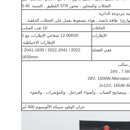
العجلات والمحاور ، محور STR المُطبق ، النسبة: 5.45
ة مزدوجة الدائرة
طوارئ): طاقة نابضة ، هواء مضغوط يعمل على العجلات الخلفية
الحافات
10 ثقب الصلب
الإطارات
12.00R20 شعاعي الإطارات مع 1
الإطارات الاحتياطية.
فقي العجلة
2022 / 2022،2041 / 2041،1830 /
1830mm
24V ، 7.5K
28V، 1500W.Alternator
2x12V، 165Ah.Ba
ة ، ومصابيح الضباب ، وأضواء الفرامل ، والمؤشرات ، والضوء
خزان الوقود سبيكة الألومنيوم 400 لتر