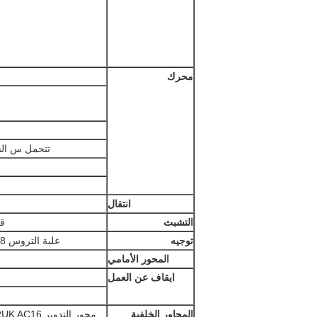
محرك
تتحمل س الس
انتقال
التشبث
قوابض 
توجيه
علبة التروس ZF8118 ، التوجيه الهيدروليكي مع مساعدة الطاقة (القيادة اليسرى)
المحور الأمامي
ايقاف عن العمل
المحاور الخلفية