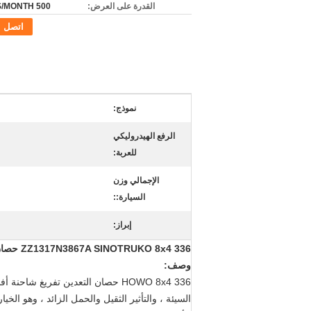
القدرة على العرض:
500 UNITS/MONTH
اتصل
نموذج:
الرفع الهيدروليكي
للعربة:
الإجمالي وزن
السيارة::
إبراز:
ZZ1317N3867A SINOTRUKO 8x4 336 حصان التعدين تفريغ شاحنة مع HW76 إطالة أجرة
وصف:
HOWO 8x4 336 حصان التعدين تفريغ شاحنة أفضل من العادية dumptruck