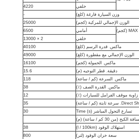
خلفي
4220
وزن السيارة فارغة (كلغ)
-
الوزن الإجمالي للمركبة (كجم)
25000
)
أمامي
6500
خلفي
2 × 13000
ماكس.
قدرة الرسم (كلغ)
40100
الوزن الإجمالي مع مقطورة (كلغ)
49000
ماكس.
الحمولة (كجم)
16100
دقيقة.
قطر التوجيه (م)
15.6
ماكس.
السرعة (كم / ساعة)
118
ماكس.
القدرة الصف (٪)
38
زاوية موقف الفرامل للسيارات (٪)
12
Direct Shi
سرعة ثابتة (كم / ساعة)
35
تسارع التحول المباشر Time (s)
30
فة الكبح (من 30 كم / ساعة) (م)
استهلاك الوقود (l / 100km)
38
سعة خزان الوقود (لتر)
800