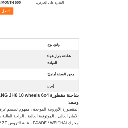
القدرة على العرض:
500 UNITS/MONTH
اتصل
وقود نوع:
شاحنة جرار عجلة
القيادة:
محور العجلة أماميّ:
إبراز:
شاحنة مقطورة FAW JIEFANG JH6 10 wheels 6x4 للمقطورة الحديثة
وصف:
المقصورة الأوروبية الموحدة ، مفهوم تصميم غرفة
الأمان العالي ، الموثوقية العالية ، الراحة العال
محرك FAWDE / WEICHAI ، علبة التروس FAW / FAST / EATON / ZF ، المحور FAW / PX ، موثوقية عالية.