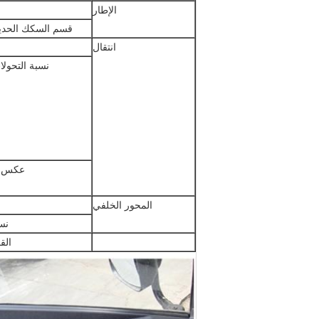
الإطار
قسم السكك الحديد
انتقال
نسبة التحولا
عكس ن
المحور الخلفي
نس
الق