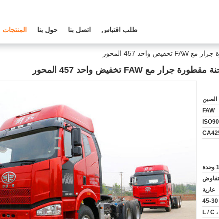
طلب اقتباس
اتصل بنا
حول بنا
المنتجات
الصين
FAW
ISO9
CA42
 وحدة
لتفاوض
عارية
L / C ،