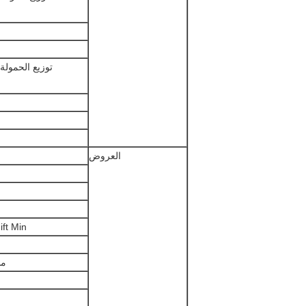
توزيع الحمولة MAX (كجم
العروض
ft Min.
مسا