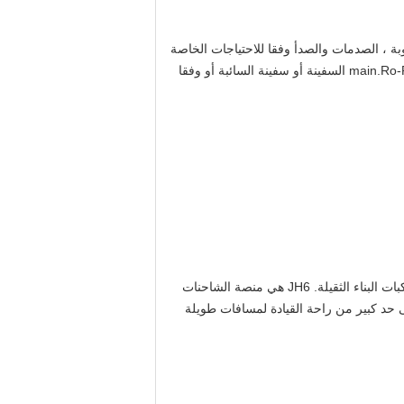
بة ، الصدمات والصدأ وفقا للاحتياجات الخاصة
للسلعة. الجهاز الرئيسي عارية ، الأجزاء والأدوات المرفقة وضعت في القياسية تصدير مربع. خلال 20 أيام تسليم البضاعة إلى main.Ro-Ro السفينة أو سفينة السائبة أو وفقا
ت البناء الثقيلة.
JH6 هي منصة الشاحنات
 حد كبير من راحة القيادة لمسافات طويلة