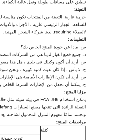
تنطبق على مسافات طويلة ونقل عالية الكفاءة.
التعبئة:
حزمة عارية. التعبئة من المنتجات تكون مناسبة لل
لالعملاء requiring. لدينا شركاء الشحن المهنية.
التعليمات:
س: ماذا عن جودة المنتج الخاص بك؟
a: جميع قطع الغيار لدينا هي من الشركات المصنعة الأصلية ، جودة مضمونة 100٪.
س: أريد أن أكون وكيلك في بلدي ، هل هذا مقبو
ج: لا بأس ، إذا كان لديك كمية كبيرة ، ونحن سو
س: أريد أن تكون الإطارات الأمامية هي الإطارات المسبقة والإطارات ا
ج: يمكننا أن نجعل من الإطارات الشرط الخاص ب
مزايا المنتج:
يمكن استخدام
FAW JH6
في بيئة سيئة مثل حالة 
الثقيلة الرائدة التي تنتجها مصنع السيارات faw jiefang تشينغداو.
وتجسد تمامًا مفهوم المنزل المحمول لشاحنة jiefang.
مواصفات المنتج:
كتلة
توزيع حمولة 