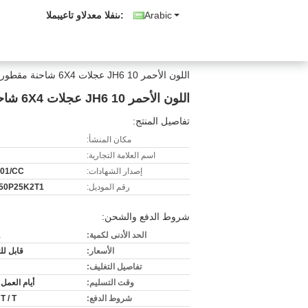
Arabic
المبيعات والدعم الفنى:
اللون الأحمر JH6 ​​10 عجلات 6X4 شاحنة مقطورة جرار مع FAW تخفيض واحد 457 المحور
اللون الأحمر JH6 ​​10 عجلات 6X4 شاحنة مقطورة جرار مع FAW تخفيض واحد 457 المحور
تفاصيل المنتج:
مكان المنشأ:
اسم العلامة التجارية:
إصدار الشهادات:
001/CC
رقم الموديل:
50P25K2T1
شروط الدفع والشحن:
الحد الأدنى لكمية:
1
الأسعار:
قابل ل
تفاصيل التغليف:
وقت التسليم:
أيام العمل 30-45
شروط الدفع:
 T / T