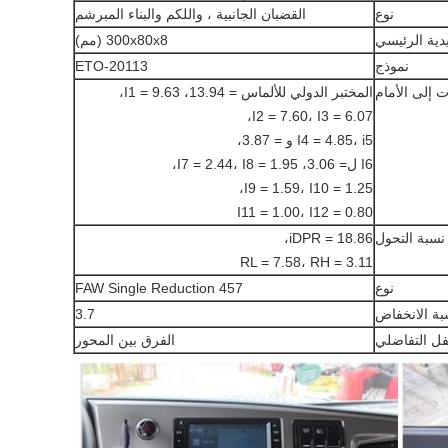
نوع
القضبان الجانبية ، واللكم والبناء المبرشم
ية الرئيسي
300x80x8 (مم)
نموذج
ETO-20113
ت إلى الأمام
المختبر الدولي للألماس = 13.94، I1 = 9.63،
I2 = 7.60، I3 = 6.07،
I4 = 4.85، i5 و = 3.87،
I6 ل= 3.06، I7 = 2.44، I8 = 1.95،
I9 = 1.59، I10 = 1.25،
I11 = 1.00، I12 = 0.80
سبة التحول
iDPR = 18.86،
RL = 7.58، RH = 3.11
نوع
FAW Single Reduction 457
بة الانخفاض
3.7
فل التفاضلي
الفرق بين المحور