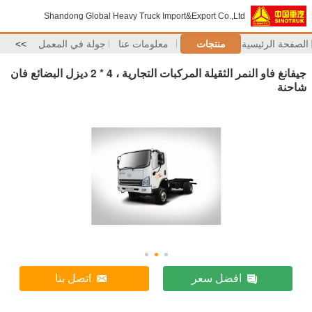
Shandong Global Heavy Truck Import&Export Co.,Ltd
الصفحة الرئيسية
منتجات
معلومات عنا
جولة في المعمل
>>
جيفانغ فاو النمر الثقيلة المركبات التجارية ، 4 * 2 ديزل البضائع فان
شاحنة
افضل سعر
اتصل بنا