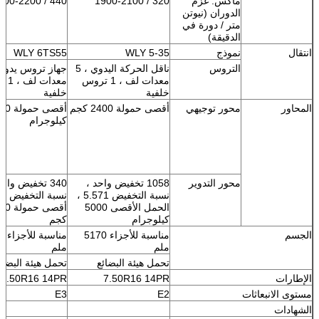
ماكس.
عزم
320 / 1900-2100
440 / 1200-2200
الدوران (نيوتن
متر / دورة في
الدقيقة)
انتقال
نموذج
WLY 5-35
WLY 6TS55
التروس
ناقل الحركة اليدوي ، 5
معدات لف ، 1 تروس
معدات
خلفية
خلفية
المحاور
محور توجيهي
أقصى حمولة 2400 كجم
أقصى حمو
كيلوجرام
محور التدوير
1058 تخفيض واحد ،
340 تخفيض واحد
نسبة التخفيض 5.571 ،
الحمل الأقصى 5000
أقصى حمو
كيلوجرام
كجم
الجسم
مناسبة للأجزاء 5170
مناس
ملم
ملم
تحمل هيئة البضائع
تحمل هيئة البضائ
الإطارات
7.50R16 14PR
7.50R16 14PR
مستوى الانبعاثات
E2
E3
الشهادات