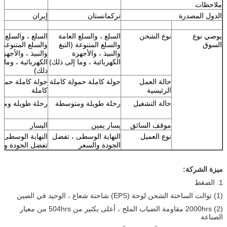
ملاحظات
الدول المصدرة
تركمانستان
إيران
يوصي نوع
نوع الشحن
السلع ، والسلع العامة
السلع ، والسلع ال
السوق
والسلع المتنوعة (التبغ
والسلع المتنوعة (
والنبيذ ، والأجهزة
والنبيذ ، والأجهزة
الكهربائية ، وما إلى ذلك)
الكهربائية ، وما إ
ذلك)
حالة العمل
جولة كاملة حمولة كاملة
جولة كاملة حمول
الرئيسية
كاملة
حالة التشغيل
رحلة طويلة ومتوسطة
رحلة طويلة ومت
موقف السائق
يسار يمين
اليسار
نوع العميل
النهاية الوسطى ، تفضل
النهاية الوسطى ،
الجودة والسعر
تفضل الجودة وا
ميزة الشركة:
1. الضغط
(1) توالت الساخنة الشحن لوحة (EPS) شاحنة شعاع ، الوحيد في الصين
(2) 2000hrs مقاومة الضباب الملح ، أعلى بكثير من 504hrs من معيار
الصناعة