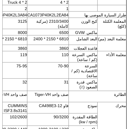
Truck 4 * 2
4 * 2
2
1
طراز السيارة الموصى بها
CA1073P40K2L2EA84
63P40K2L3A84
المعلمة الكتلة
كبح الوزن
2310/3400 (مركبة
3125
(كلغ)
كاملة)
ماكس.
GVW
6500
8000
معلمة البعد (مم)
البعد الشامل
6810 * 2150 * 2400
6810 * 2150 * 2400
قاعدة العجلات
3860
3860
معلمة الأداء
ماكس.
السرعة
110
119
(كم / ساعة)
السرعة
70-90
75-95
الاقتصادية (كم /
ساعة)
ماكس.
قدرة
31
32
الصعود (٪)
الطائرة
صف واحد Tiger-VH
صف واحد Tiger-VH
محرك
نموذج
فاو CA498E3-12
CUMMINS
ISF3.8s3141
الطاقة المقدرة
90/3200
102/2600
(kw / rpm)