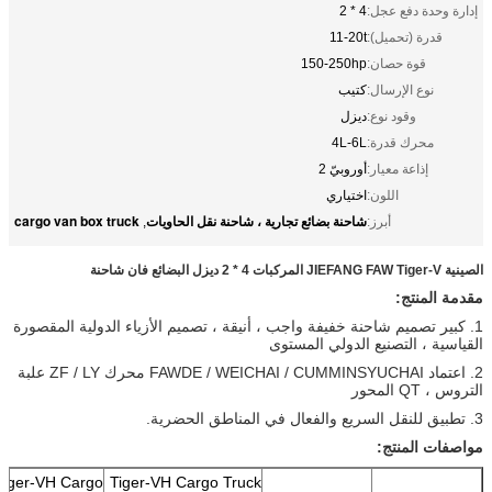
إدارة وحدة دفع عجل:
4 * 2
قدرة (تحميل):
11-20t
قوة حصان:
150-250hp
نوع الإرسال:
كتيب
وقود نوع:
ديزل
محرك قدرة:
4L-6L
إذاعة معيار:
أوروبيّ 2
اللون:
اختياري
شاحنة بضائع تجارية ، شاحنة نقل الحاويات
cargo van box truck
أبرز:
,
الصينية JIEFANG FAW Tiger-V المركبات 4 * 2 ديزل البضائع فان شاحنة
مقدمة المنتج:
1. كبير تصميم شاحنة خفيفة واجب ، أنيقة ، تصميم الأزياء الدولية المقصورة
القياسية ، التصنيع الدولي المستوى
2. اعتماد FAWDE / WEICHAI / CUMMINSYUCHAI محرك ZF / LY علبة
التروس ، QT المحور
3. تطبيق للنقل السريع والفعال في المناطق الحضرية.
مواصفات المنتج:
Tiger-VH Cargo
Tiger-VH Cargo Truck