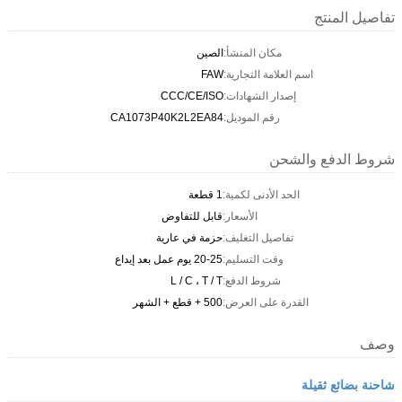
تفاصيل المنتج
مكان المنشأ:
الصين
اسم العلامة التجارية:
FAW
إصدار الشهادات:
CCC/CE/ISO
رقم الموديل:
CA1073P40K2L2EA84
شروط الدفع والشحن
الحد الأدنى لكمية:
1 قطعة
الأسعار:
قابل للتفاوض
تفاصيل التغليف:
حزمة في عارية
وقت التسليم:
20-25 يوم عمل بعد إيداع
شروط الدفع:
L / C ، T / T
القدرة على العرض:
500 + قطع + الشهر
وصف
شاحنة بضائع ثقيلة