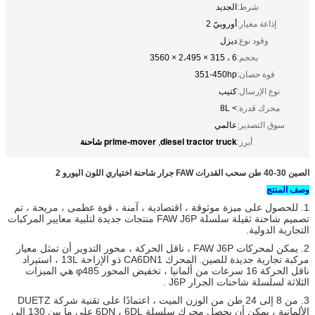
شرط:
الجديد
إذاعة معيار:
أوروبيّ 2
وقود نوع:
ديزل
بحجم:
6 ، 315 × 2،495 × 3560
قوة حصان:
351-450hp
نوع الإرسال:
كتيب
محرك قدرة:
> 8L
سوق التصدير:
عالمي
diesel tractor truck
prime-mover شاحنة
أبرز:
,
الصين 30-40 طن سحب القدرات FAW جرار شاحنة اختياري اللون اليورو 2
وصف المنتج
1.
للحصول على ميزة موثوقة ، اقتصادية ، آمنة ، قوة عظمى ، مريحة ، تم
تصميم شاحنة ثقيلة سلسلة FAW J6P منتجات جديدة لتلبية معايير المركبات
التجارية الدولية.
2.
يمكن لمحركات FAW J6P ، ناقل الحركة ، محور التدوير أن تمثل معيار
مركبة تجارية جديدة للصين.
المحرك CA6DN1 ذو الإزاحة 13L ، استيراد
ناقل الحركة 16 سرعات من ألمانيا ، تخفيض المحور φ485 هي الميزات
الثلاثة لسلسلة شاحنات الجرار J6P
.
3. من 8 إلى 24 طن من الوزن الميت ، اعتمادًا على تقنية شركة DUETZ
الألمانية ، يمكن أن يحصل محرك سلسلة 6DN ، 6DL على ما بين 130 إلى