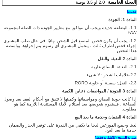
العجلة الخامسة
2.0 أو 3.5 بوصة
خدمتنا
المادة 1: الجودة
1.1- البضاعة جديدة ويجب أن تتوافق مع معايير الجودة ذات الصلة لمجموعة
FAW.
1.2- يجب أن يكون فحص المصنع قبل الشحن نهائيًا.
في حال طلب المشتري
إجراء فحص لطرف ثالث ، يتحمل المشتري أي رسوم يتم إجراؤها بواسطة
هذا الفحص.
المادة 2 التعبئة والنقل
2.1- التعبئة: البضائع عارية
2.2-علامات الشحن: لا شيء
2.3- النقل: سفينة أو حاوية RORO
المادة 3 الجودة / المواصفات / تباين الكمية
إذا كانت جودة البضائع ومواصفاتها وكميتها لا تتفق مع أحكام العقد بعد وصول
البضاعة ، فسنقوم بتعويضها بعد استلام الأدلة المستندية اللازمة كما هو
مطلوب.
المادة 4
الضمان وخدمة ما بعد البيع
لدينا وجميع الموزعين لدينا ما يكفي من القدرة على توفير الحذر والضمان
خدمة ما بعد البيع.
صورة المنتج (للاشارة فقط)