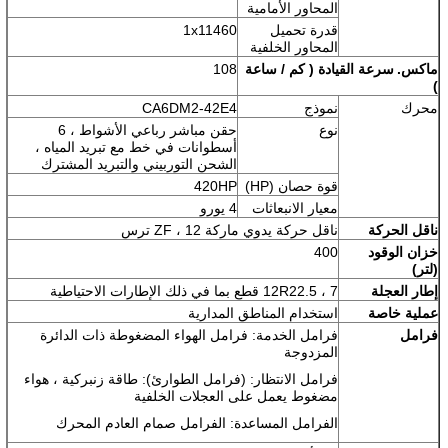
المحاور الأمامية
قدرة تحميل
1x11460
المحاور الخلفية
ماكس.
سرعة القيادة
(
كم / ساعة
108
)
محرك
نموذج
CA6DM2-42E4
نوع
حقن مباشر رباعي الأشواط ، 6
أسطوانات في خط مع تبريد المياه ،
الشحن التوربيني والتبريد المشترك
قوة حصان (HP)
420HP
معيار الانبعاثات
4 يورو
ناقل الحركة
ناقل حركة يدوي ماركة ZF ، 12 ترس
خزان الوقود
400
(لتر)
إطار العجلة
12R22.5 ، 7 قطع بما في ذلك الإطارات الاحتياطية
عملية خاصة
استخدام المناطق المدارية
فرامل
فرامل الخدمة: فرامل الهواء المضغوطة ذات الدائرة
المزدوجة
فرامل الانتظار: (فرامل الطوارئ): طاقة زنبركية ، هواء
مضغوط يعمل على العجلات الخلفية
الفرامل المساعدة: الفرامل صمام العادم المحرك