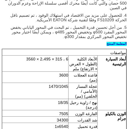
500 حصان والتي كانت أيضًا محرك أقصى سلسلة الإزاحة وعزم الدوران
في الصين.
4. للحصول على مزيد من الاقتصاد في استهلاك الوقود ، تم تصميم ناقل
الحركة FS10209 وفقًا لتقنية شركة EATON الأمريكية.
5. من أجل تحسين قدرة التحميل ، تم البحث في المحور الياباني بخفض
المحور المفرد φ500 وتخفيض المحور φ485 ، ويمكن أيضًا اختيار محور
تخفيض المحور المركزي بمقدار φ300.
المعلمة المنتج
مواصفات
أبعاد السيارة
الأبعاد الكلية
6 ، 315 × 2،495 × 3560
الرئيسية
(الطول × العرض
× الارتفاع) ملم
قاعدة العجلات
3600
(مم)
عجلة المسار
1470/1045
(الأمامي /
الخلفي) (مم)
نهج / زاوية رحيل
18/35
(درجة)
الوزن بالكيلو
الفارغة الوزن
7505
جرام
شد القدرات
34300
قدرة تحميل
1x6540