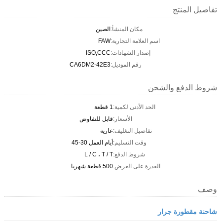
تفاصيل المنتج
مكان المنشأ:
الصين
اسم العلامة التجارية:
FAW
إصدار الشهادات:
ISO,CCC
رقم الموديل:
CA6DM2-42E3
شروط الدفع والشحن
الحد الأدنى لكمية:
1 قطعة
الأسعار:
قابل للتفاوض
تفاصيل التغليف:
عارية
وقت التسليم:
أيام العمل 30-45
شروط الدفع:
L / C ، T / T
القدرة على العرض:
500 قطعة شهريا
وصف
شاحنة مقطورة جرار